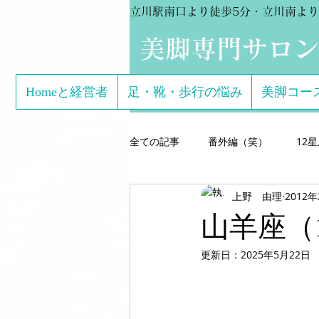
立川駅南口より徒歩5分・立川南より
​美脚専門サロ
Homeと経営者
足・靴・歩行の悩み
美脚コー
全ての記事
番外編（笑）
12
上野 由理
2012
芸能関係のお客様体験談
美脚専
山羊座（1
更新日：
2025年5月22日
こどもの足
美脚になる サン
美脚になる思考
美脚セミナー