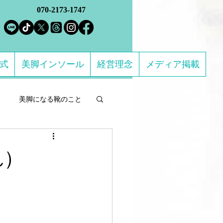
070-2173-1747
方式
美脚インソール
経営理念
メディア掲載
美脚になる靴のこと
ルフケア製品
れ）
になる 足のトラブル解決
ススメの靴