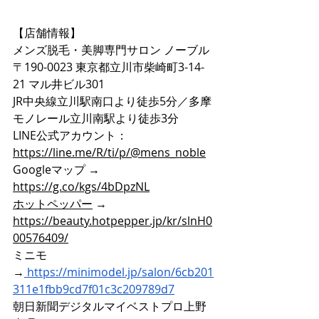
【店舗情報】
メンズ脱毛・美脚専門サロン ノーブル
〒190-0023 東京都立川市柴崎町3-14-
21 マル井ビル301
JR中央線立川駅南口より徒歩5分／多摩
モノレール立川南駅より徒歩3分
LINE公式アカウント：
https://line.me/R/ti/p/@mens_noble
Googleマップ → 
https://g.co/kgs/4bDpzNL
ホットペッパー
 → 
https://beauty.hotpepper.jp/kr/slnH0
00576409/
ミニモ
→
https://minimodel.jp/salon/6cb201
311e1fbb9cd7f01c3c209789d7
朝日新聞デジタルマイベストプロ上野