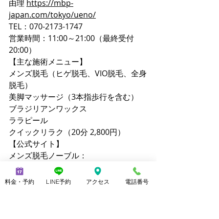
由理 
https://mbp-
japan.com/tokyo/ueno/
TEL：070-2173-1747
営業時間：11:00～21:00（最終受付
20:00）
【主な施術メニュー】
メンズ脱毛（ヒゲ脱毛、VIO脱毛、全身
脱毛）
美脚マッサージ（3本指歩行を含む）
ブラジリアンワックス
ララピール
クイックリラク（20分 2,800円）
【公式サイト】
メンズ脱毛ノーブル：
https://www.mensnoble.com
美脚専門サロンノーブル：
料金・予約
LINE予約
アクセス
電話番号
http://www.consolare.net
【SNS】
Instagram（メンズ脱毛）：