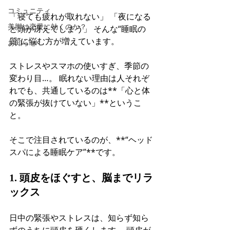
コミュニティ
「寝ても疲れが取れない」 「夜になる
美脚は恋愛に効くのか？
と頭が冴えてしまう」 そんな“睡眠の
質”に悩む方が増えています。
お知らせ
ストレスやスマホの使いすぎ、季節の
変わり目…。 眠れない理由は人それぞ
れでも、共通しているのは**「心と体
の緊張が抜けていない」**というこ
と。
そこで注目されているのが、**“ヘッド
スパによる睡眠ケア”**です。
1. 頭皮をほぐすと、脳までリラ
ックス
日中の緊張やストレスは、知らず知ら