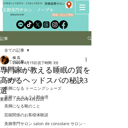
​医療提携サロン
立川駅南口より徒歩5分・立川南より徒歩3分
​美脚専門サロン ノーブル
料金・ネット予約
070-2173-1747
記事
全ての記事
橋 高
全ての記事
2025年4月15日
読了時間: 3分
専門家が教える睡眠の質を
番外編（笑）
高めるヘッドスパの秘訣3
12星座
美脚になる トーニングシューズ
選
美脚マエストラ上野由理
更新日：
2025年4月22日
美脚になる靴のこと
芸能関係のお客様体験談
美脚専門サロン salon de consolare サロン・