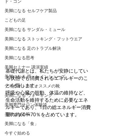
ド・コン
美脚になる セルフケア製品
こどもの足
美脚になる サンダル・ミュール
美脚になる ストッキング・フットウエア
美脚になる 足のトラブル解決
美脚になる思考
美脚セミナー 講演実績
基礎代謝とは、私たちが安静にしてい
美脚になる 雨・レインシューズ
る状態でも消費されるエネルギーのこ
とを指します。 
デキるオトコにオススメの靴
呼吸や心臓の鼓動、体温の維持など、
美脚になる ウォーキング
生命活動を維持するために必要なエネ
美脚専門サロン体験談
ルギーであり、1日の総エネルギー消費
量の約60〜70％を占めています。
美脚になる肌
美脚になる「食」
今すぐ始める