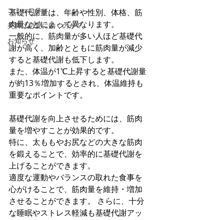
コミュニティ
基礎代謝量は、年齢や性別、体格、筋
肉量などによって異なります。 
美脚は恋愛に効くのか？
一般的に、筋肉量が多い人ほど基礎代
お知らせ
謝が高く、加齢とともに筋肉量が減少
すると基礎代謝も低下します。 
また、体温が1℃上昇すると基礎代謝量
が約13％増加するとされ、体温維持も
重要なポイントです。
基礎代謝を向上させるためには、筋肉
量を増やすことが効果的です。 
特に、太ももやお尻などの大きな筋肉
を鍛えることで、効率的に基礎代謝を
上げることができます。 
適度な運動やバランスの取れた食事を
心がけることで、筋肉量を維持・増加
させることができます。 さらに、十分
な睡眠やストレス軽減も基礎代謝アッ