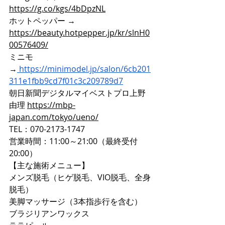
https://g.co/kgs/4bDpzNL
ホットペッパー → 
https://beauty.hotpepper.jp/kr/slnH0
00576409/
ミニモ
→
https://minimodel.jp/salon/6cb201
311e1fbb9cd7f01c3c209789d7
朝日新聞デジタルマイベストプロ上野
由理 
https://mbp-
japan.com/tokyo/ueno/
TEL：070-2173-1747
営業時間：11:00～21:00（最終受付
20:00）
【主な施術メニュー】
メンズ脱毛（ヒゲ脱毛、VIO脱毛、全身
脱毛）
美脚マッサージ（3本指歩行を含む）
ブラジリアンワックス