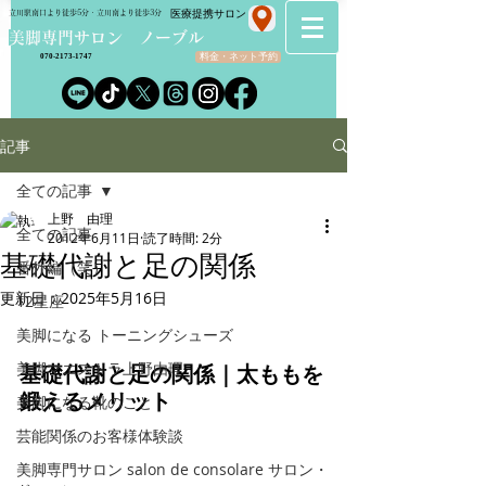
​医療提携サロン
立川駅南口より徒歩5分・立川南より徒歩3分
​美脚専門サロン ノーブル
料金・ネット予約
070-2173-1747
記事
全ての記事
上野 由理
全ての記事
2012年6月11日
読了時間: 2分
基礎代謝と足の関係
番外編（笑）
更新日：
2025年5月16日
12星座
美脚になる トーニングシューズ
美脚マエストラ上野由理
基礎代謝と足の関係｜太ももを
鍛えるメリット
美脚になる靴のこと
芸能関係のお客様体験談
美脚専門サロン salon de consolare サロン・