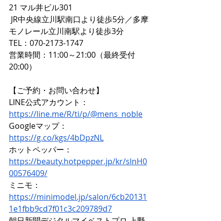
21 マル井ビル301  
 JR中央線立川駅南口より徒歩5分／多摩
モノレール立川南駅より徒歩3分  
TEL：070-2173-1747  
営業時間：11:00～21:00（最終受付
20:00）
【ご予約・お問い合わせ】 
LINE公式アカウント：
https://line.me/R/ti/p/@mens_noble
Googleマップ：
https://g.co/kgs/4bDpzNL
ホットペッパー：
https://beauty.hotpepper.jp/kr/slnH0
00576409/
ミニモ：
https://minimodel.jp/salon/6cb20131
1e1fbb9cd7f01c3c209789d7
朝日新聞デジタルマイベストプロ 上野