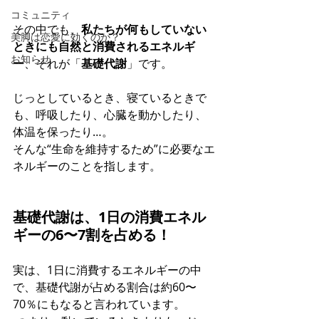
コミュニティ
その中でも、
私たちが何もしていない
美脚は恋愛に効くのか？
ときにも自然と消費されるエネルギ
お知らせ
ー
、それが「
基礎代謝
」です。
じっとしているとき、寝ているときで
も、呼吸したり、心臓を動かしたり、
体温を保ったり…。 
そんな“生命を維持するため”に必要なエ
ネルギーのことを指します。
基礎代謝は、1日の消費エネル
ギーの6〜7割を占める！
実は、1日に消費するエネルギーの中
で、基礎代謝が占める割合は約60〜
70％にもなると言われています。