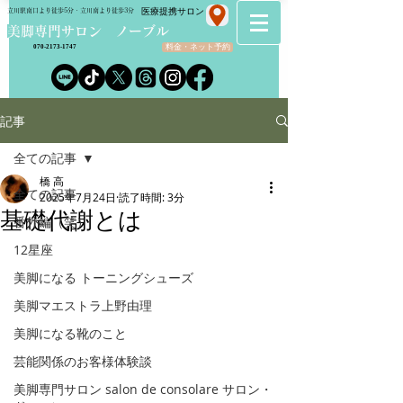
​医療提携サロン
立川駅南口より徒歩5分・立川南より徒歩3分
​美脚専門サロン ノーブル
料金・ネット予約
070-2173-1747
記事
全ての記事
橋 高
全ての記事
2025年7月24日
読了時間: 3分
基礎代謝とは
番外編（笑）
12星座
美脚になる トーニングシューズ
美脚マエストラ上野由理
美脚になる靴のこと
芸能関係のお客様体験談
美脚専門サロン salon de consolare サロン・