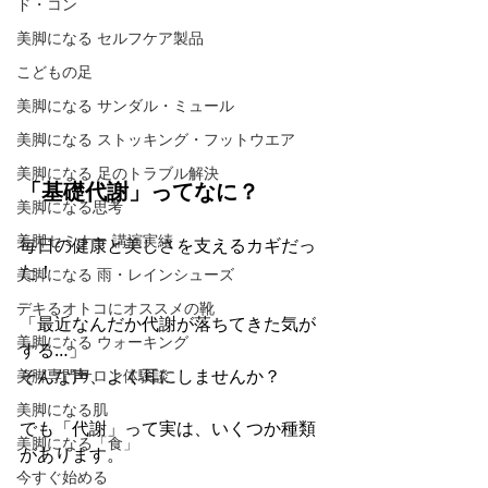
ド・コン
美脚になる セルフケア製品
こどもの足
美脚になる サンダル・ミュール
美脚になる ストッキング・フットウエア
美脚になる 足のトラブル解決
「基礎代謝」ってなに？
美脚になる思考
美脚セミナー 講演実績
毎日の健康と美しさを支えるカギだっ
た！
美脚になる 雨・レインシューズ
デキるオトコにオススメの靴
「最近なんだか代謝が落ちてきた気が
美脚になる ウォーキング
する…」 
そんな声、よく耳にしませんか？
美脚専門サロン体験談
美脚になる肌
でも「代謝」って実は、いくつか種類
美脚になる「食」
があります。 
今すぐ始める