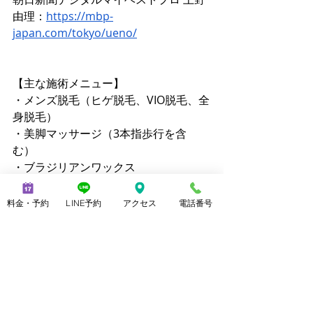
由理：
https://mbp-
japan.com/tokyo/ueno/
【主な施術メニュー】 
・メンズ脱毛（ヒゲ脱毛、VIO脱毛、全
身脱毛） 
・美脚マッサージ（3本指歩行を含
む） 
・ブラジリアンワックス 
・ララピール 
・クイックリラク（20分 2,800円）
料金・予約
LINE予約
アクセス
電話番号
【公式サイト】 
・メンズ脱毛ノーブル：
https://www.mensnoble.com
・美脚専門サロンノーブル：
http://www.consolare.net