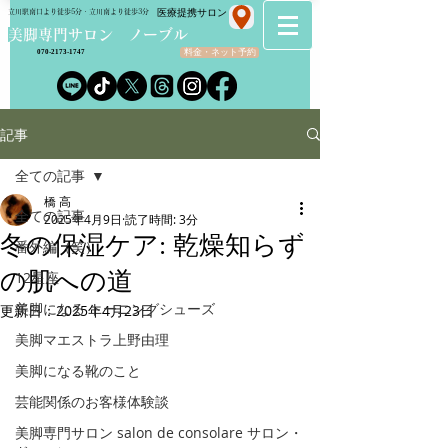
​医療提携サロン
立川駅南口より徒歩5分・立川南より徒歩3分
​美脚専門サロン ノーブル
料金・ネット予約
070-2173-1747
記事
全ての記事
橋 高
全ての記事
2025年4月9日
読了時間: 3分
冬の保湿ケア: 乾燥知らず
番外編（笑）
の肌への道
12星座
美脚になる トーニングシューズ
更新日：
2025年4月23日
美脚マエストラ上野由理
美脚になる靴のこと
芸能関係のお客様体験談
美脚専門サロン salon de consolare サロン・