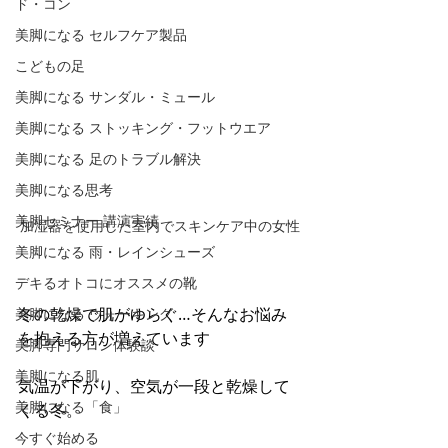
ド・コン
美脚になる セルフケア製品
こどもの足
美脚になる サンダル・ミュール
美脚になる ストッキング・フットウエア
美脚になる 足のトラブル解決
美脚になる思考
美脚セミナー 講演実績
加湿器を使用した室内でスキンケア中の女性
美脚になる 雨・レインシューズ
デキるオトコにオススメの靴
冬の乾燥で肌がゆらぐ…そんなお悩み
美脚になる ウォーキング
を抱える方が増えています
美脚専門サロン体験談
美脚になる肌
気温が下がり、空気が一段と乾燥して
美脚になる「食」
くる冬。
今すぐ始める