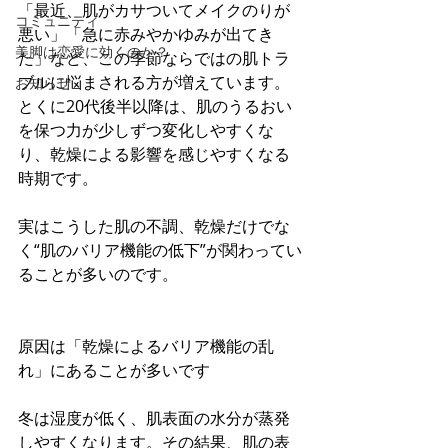
「最近、肌がカサついてメイクのりが
コミュニティ
悪い」「急に赤みやかゆみが出てき
美脚は恋愛に効くのか？
た」など、この季節ならではの肌トラ
ブルに悩まされる方が増えています。
お知らせ
とくに20代後半以降は、肌のうるおい
を保つ力が少しずつ変化しやすくな
り、乾燥による影響を感じやすくなる
時期です。
実はこうした肌の不調、乾燥だけでな
く“肌のバリア機能の低下”が関わってい
ることが多いのです。
原因は「乾燥によるバリア機能の乱
れ」にあることが多いです
冬は湿度が低く、肌表面の水分が蒸発
しやすくなります。その結果、肌の表