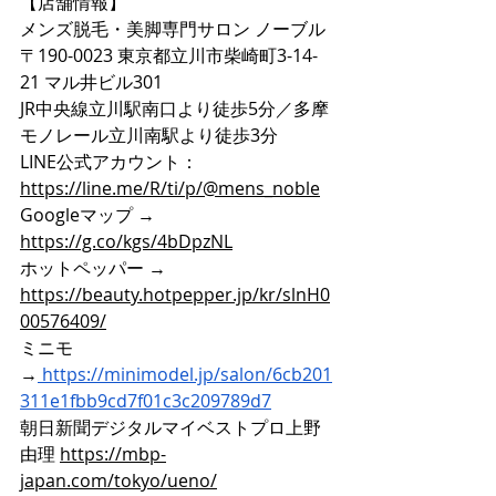
【店舗情報】
メンズ脱毛・美脚専門サロン ノーブル
〒190-0023 東京都立川市柴崎町3-14-
21 マル井ビル301
JR中央線立川駅南口より徒歩5分／多摩
モノレール立川南駅より徒歩3分
LINE公式アカウント：
https://line.me/R/ti/p/@mens_noble
Googleマップ → 
https://g.co/kgs/4bDpzNL
ホットペッパー → 
https://beauty.hotpepper.jp/kr/slnH0
00576409/
ミニモ
→
https://minimodel.jp/salon/6cb201
311e1fbb9cd7f01c3c209789d7
朝日新聞デジタルマイベストプロ上野
由理 
https://mbp-
japan.com/tokyo/ueno/