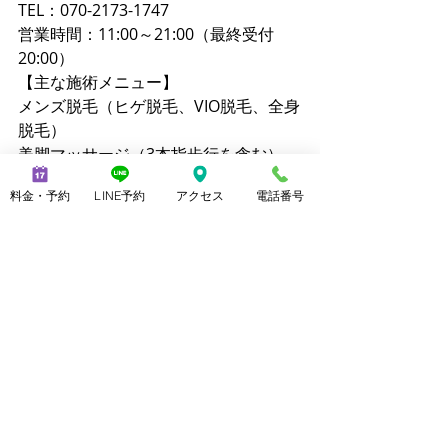
TEL：070-2173-1747
営業時間：11:00～21:00（最終受付
20:00）
【主な施術メニュー】
メンズ脱毛（ヒゲ脱毛、VIO脱毛、全身
脱毛）
美脚マッサージ（3本指歩行を含む）
ブラジリアンワックス
料金・予約
LINE予約
アクセス
電話番号
ララピール
クイックリラク（20分 2,800円）
【公式サイト】
メンズ脱毛ノーブル：
https://www.mensnoble.com
美脚専門サロンノーブル：
http://www.consolare.net
【SNS】
Instagram（メンズ脱毛）：
@mens_noble
Instagram（上野由理）：