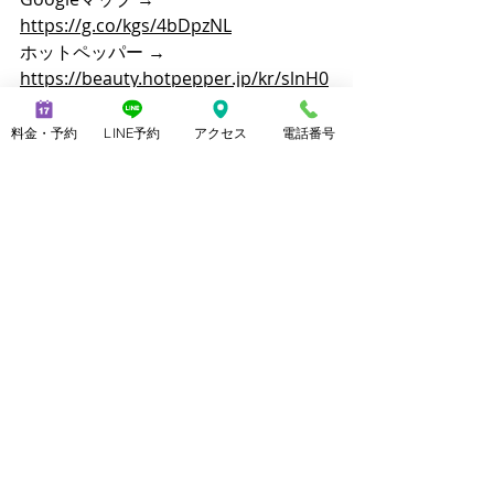
https://g.co/kgs/4bDpzNL
ホットペッパー → 
https://beauty.hotpepper.jp/kr/slnH0
00576409/
ミニモ
料金・予約
LINE予約
アクセス
電話番号
→
https://minimodel.jp/salon/6cb201
311e1fbb9cd7f01c3c209789d7
朝日新聞デジタルマイベストプロ上野
由理 
https://mbp-
japan.com/tokyo/ueno/
TEL：070-2173-1747
営業時間：11:00～21:00（最終受付
20:00）
【主な施術メニュー】
メンズ脱毛（ヒゲ脱毛、VIO脱毛、全身
脱毛）
美脚マッサージ（3本指歩行を含む）
ブラジリアンワックス