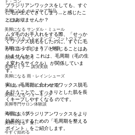
ド・コン
ブラジリアンワックスをしても、すぐ
美脚になる セルフケア製品
に毛が生えてきてしまう…と感じたこ
とはありませんか？
こどもの足
美脚になる サンダル・ミュール
ムダ毛のお手入れをする際、「せっか
美脚になる ストッキング・フットウエア
くワックス脱毛をしたのに、すぐに毛
美脚になる 足のトラブル解決
が目立ってしまう」と感じることはあ
りませんか？ これは、毛周期（毛の生
美脚になる思考
え変わるサイクル） が関係していま
美脚セミナー 講演実績
す。
美脚になる 雨・レインシューズ
実は、毛周期に合わせてワックス脱毛
デキるオトコにオススメの靴
を行うことで、すっきりとした肌を長
美脚になる ウォーキング
くキープしやすくなる のです。
美脚専門サロン体験談
美脚になる肌
今回は、ブラジリアンワックスをより
効果的にするための「毛周期を整える
美脚になる「食」
ポイント」をご紹介します。
今すぐ始める