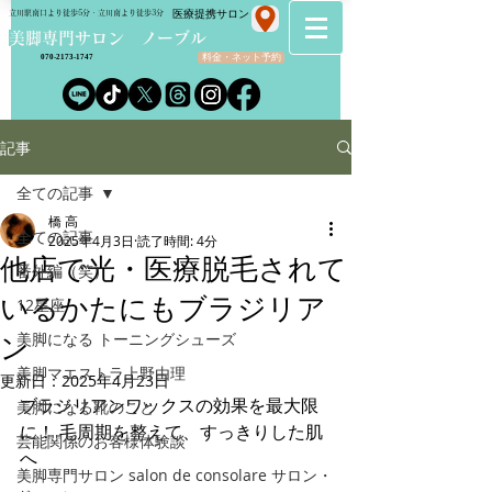
​医療提携サロン
立川駅南口より徒歩5分・立川南より徒歩3分
​美脚専門サロン ノーブル
料金・ネット予約
070-2173-1747
記事
全ての記事
橋 高
全ての記事
2025年4月3日
読了時間: 4分
他店で光・医療脱毛されて
番外編（笑）
いるかたにもブラジリア
12星座
美脚になる トーニングシューズ
ン
美脚マエストラ上野由理
更新日：
2025年4月23日
ブラジリアンワックスの効果を最大限
美脚になる靴のこと
に！ 毛周期を整えて、すっきりした肌
芸能関係のお客様体験談
へ
美脚専門サロン salon de consolare サロン・