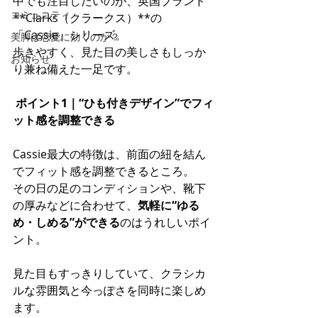
中でも注目したいのが、英国ブランド
コミュニティ
**Clarks（クラークス）**の
「Cassie」シリーズ。 
美脚は恋愛に効くのか？
歩きやすく、見た目の美しさもしっか
お知らせ
り兼ね備えた一足です。
ポイント1｜“ひも付きデザイン”でフィ
ット感を調整できる
Cassie最大の特徴は、前面の紐を結ん
でフィット感を調整できるところ。 
その日の足のコンディションや、靴下
の厚みなどに合わせて、
気軽に“ゆる
め・しめる”ができる
のはうれしいポイ
ント。
見た目もすっきりしていて、クラシカ
ルな雰囲気と今っぽさを同時に楽しめ
ます。