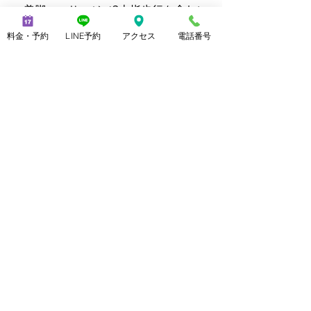
・美脚マッサージ（3本指歩行を含む）
・ブラジリアンワックス
料金・予約
LINE予約
アクセス
電話番号
・ララピール
・クイックリラク（20分 2,800円）
【公式サイト】
・メンズ脱毛ノーブル：
https://www.mensnoble.com
・美脚専門サロンノーブル：
http://www.consolare.net
【SNS】
Instagram（メンズ脱毛）：
@mens_noble
Instagram（上野由理）：
@yuri_uenoble
TikTok（メンズ脱毛）：@mens_noble
TikTok（上野由理）：@yuri_uenoble
Threads：@yuri_uenoble