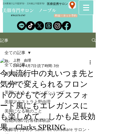
​医療提携サロン
立川駅南口より徒歩5分・立川南より徒歩3分
​美脚専門サロン ノーブル
料金・ネット予約
070-2173-1747
記事
全ての記事
上野 由理
全ての記事
2012年4月7日
読了時間: 3分
今大流行中の丸いつま先と
番外編（笑）
気分で変えられるフロン
12星座
美脚になる トーニングシューズ
トのひもでオックスフォ
美脚マエストラ上野由理
ード風にもエレガンスに
美脚になる靴のこと
も楽しめて、しかも足長効
芸能関係のお客様体験談
果。Clarks SPRING
美脚専門サロン salon de consolare サロン・