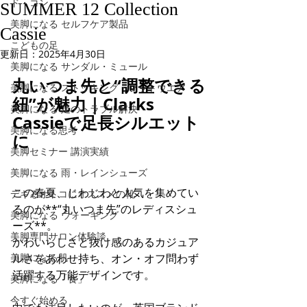
ド・コン
SUMMER 12 Collection
美脚になる セルフケア製品
Cassie
こどもの足
更新日：
2025年4月30日
美脚になる サンダル・ミュール
丸いつま先と“調整できる
美脚になる ストッキング・フットウエア
紐”が魅力｜Clarks 
美脚になる 足のトラブル解決
Cassieで足長シルエット
美脚になる思考
に
美脚セミナー 講演実績
美脚になる 雨・レインシューズ
この春夏、じわじわと人気を集めてい
デキるオトコにオススメの靴
るのが**“丸いつま先”のレディスシュ
美脚になる ウォーキング
ーズ**。 
美脚専門サロン体験談
かわいらしさと抜け感のあるカジュア
美脚になる肌
ルさをあわせ持ち、オン・オフ問わず
活躍する万能デザインです。
美脚になる「食」
今すぐ始める