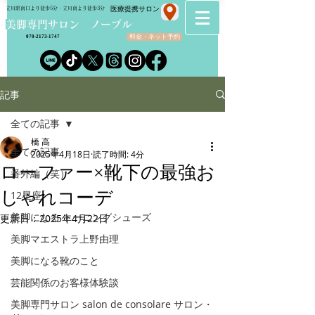
​医療提携サロン
立川駅南口より徒歩5分・立川南より徒歩3分
​美脚専門サロン ノーブル
料金・ネット予約
070-2173-1747
記事
全ての記事
橋 高
全ての記事
2025年4月18日
読了時間: 4分
ローファー×靴下の最強お
番外編（笑）
しゃれコーデ
12星座
美脚になる トーニングシューズ
更新日：
2025年4月22日
美脚マエストラ上野由理
美脚になる靴のこと
芸能関係のお客様体験談
美脚専門サロン salon de consolare サロン・