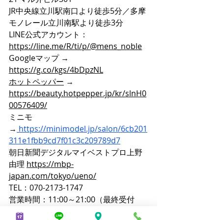
JR中央線立川駅南口より徒歩5分／多摩
モノレール立川南駅より徒歩3分
LINE公式アカウント：
https://line.me/R/ti/p/@mens_noble
Googleマップ → 
https://g.co/kgs/4bDpzNL
ホットペッパー
 → 
https://beauty.hotpepper.jp/kr/slnH0
00576409/
ミニモ
→
https://minimodel.jp/salon/6cb201
311e1fbb9cd7f01c3c209789d7
朝日新聞デジタルマイベストプロ上野
由理 
https://mbp-
japan.com/tokyo/ueno/
TEL：070-2173-1747
営業時間：11:00～21:00（最終受付
20:00）