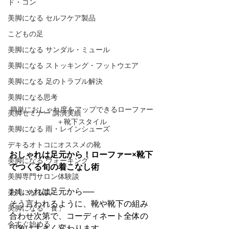
ド・コン
美脚になる セルフケア製品
こどもの足
美脚になる サンダル・ミュール
美脚になる ストッキング・フットウエア
美脚になる 足のトラブル解決
美脚になる思考
簡単におしゃれ度をアップできるローファー
美脚セミナー 講演実績
＋靴下スタイル
美脚になる 雨・レインシューズ
デキるオトコにオススメの靴
おしゃれは足元から！ローファー×靴下
美脚になる ウォーキング
でつくる旬の着こなし術
美脚専門サロン体験談
おしゃれは足元から──
美脚になる肌
そう言われるように、靴や靴下の組み
美脚になる「食」
合わせ次第で、コーディネート全体の
今すぐ始める
印象は大きく変わります。