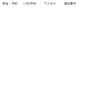
【主な施術メニュー】
料金・予約
LINE予約
アクセス
電話番号
メンズ脱毛（ヒゲ脱毛、VIO脱毛、全身
脱毛）
美脚マッサージ（3本指歩行を含む）
ブラジリアンワックス
ララピール
クイックリラク（20分 2,800円）
【公式サイト】
メンズ脱毛ノーブル：
https://www.mensnoble.com
美脚専門サロンノーブル：
http://www.consolare.net
【SNS】
Instagram（メンズ脱毛）：
@mens_noble
Instagram（上野由理）：
@yuri_uenoble
TikTok（メンズ脱毛）：@mens_noble
TikTok（上野由理）：@yuri_uenoble