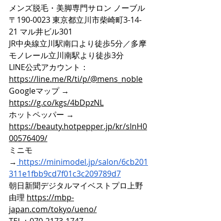
メンズ脱毛・美脚専門サロン ノーブル
〒190-0023 東京都立川市柴崎町3-14-
21 マル井ビル301
JR中央線立川駅南口より徒歩5分／多摩
モノレール立川南駅より徒歩3分
LINE公式アカウント：
https://line.me/R/ti/p/@mens_noble
Googleマップ → 
https://g.co/kgs/4bDpzNL
ホットペッパー → 
https://beauty.hotpepper.jp/kr/slnH0
00576409/
ミニモ
→
https://minimodel.jp/salon/6cb201
311e1fbb9cd7f01c3c209789d7
朝日新聞デジタルマイベストプロ上野
由理 
https://mbp-
japan.com/tokyo/ueno/