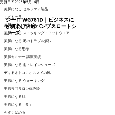
ド・コン
更新日：
2025年5月16日
美脚になる セルフケア製品
こどもの足
ジーロ WG761D｜ビジネスに
美脚になる サンダル・ミュール
も馴染む快適バンプスロートシ
ューズ
美脚になる ストッキング・フットウエア
美脚になる 足のトラブル解決
美脚になる思考
美脚セミナー 講演実績
美脚になる 雨・レインシューズ
デキるオトコにオススメの靴
美脚になる ウォーキング
美脚専門サロン体験談
美脚になる肌
美脚になる「食」
今すぐ始める