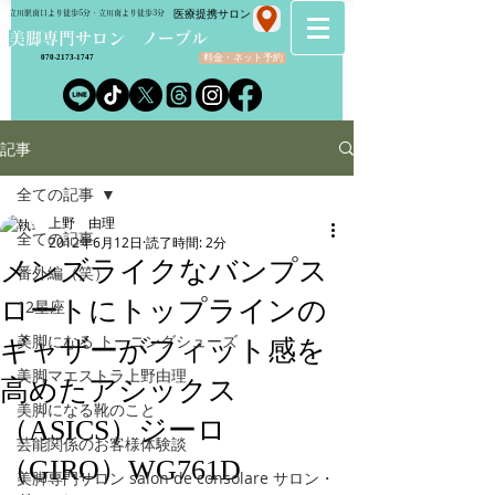
​医療提携サロン
立川駅南口より徒歩5分・立川南より徒歩3分
​美脚専門サロン ノーブル
料金・ネット予約
070-2173-1747
記事
全ての記事
上野 由理
全ての記事
2012年6月12日
読了時間: 2分
メンズライクなバンプス
番外編（笑）
ロートにトップラインの
12星座
美脚になる トーニングシューズ
ギャザーがフィット感を
美脚マエストラ上野由理
高めたアシックス
美脚になる靴のこと
（ASICS）ジーロ
芸能関係のお客様体験談
（GIRO）WG761D
美脚専門サロン salon de consolare サロン・