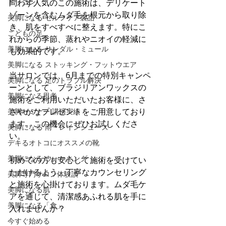
ド・コン
問わず人気のこの施術は、デリケート
ゾーンを含むムダ毛を根元から取り除
美脚になる セルフケア製品
き、肌をすべすべに整えます。特にこ
こどもの足
れからの季節、蒸れやニオイの軽減に
美脚になる サンダル・ミュール
も効果的です。
美脚になる ストッキング・フットウエア
当サロンでは、6月までの特別キャンペ
美脚になる 足のトラブル解決
ーンとして、ブラジリアンワックスの
美脚になる思考
施術をご利用いただいたお客様に、さ
さやかなプレゼントをご用意しており
美脚セミナー 講演実績
ます。この機会にぜひお試しくださ
美脚になる 雨・レインシューズ
い。
デキるオトコにオススメの靴
美脚になる ウォーキング
初めての方も安心して施術を受けてい
ただけるよう、丁寧なカウンセリング
美脚専門サロン体験談
と施術を心掛けております。ムダ毛ケ
美脚になる肌
アを通じて、清潔感あふれる肌を手に
美脚になる「食」
入れませんか？
今すぐ始める