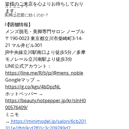
皆様のご来店を心よりお待ちしており
コミュニティ
ます。
美脚は恋愛に効くのか？
お知らせ
【店舗情報】
メンズ脱毛・美脚専門サロン ノーブル
〒190-0023 東京都立川市柴崎町3-14-
21 マル井ビル301
JR中央線立川駅南口より徒歩5分／多摩
モノレール立川南駅より徒歩3分
LINE公式アカウント：
https://line.me/R/ti/p/@mens_noble
Googleマップ → 
https://g.co/kgs/4bDpzNL
ホットペッパー → 
https://beauty.hotpepper.jp/kr/slnH0
00576409/
ミニモ
→
https://minimodel.jp/salon/6cb201
311e1fbb9cd7f01c3c209789d7