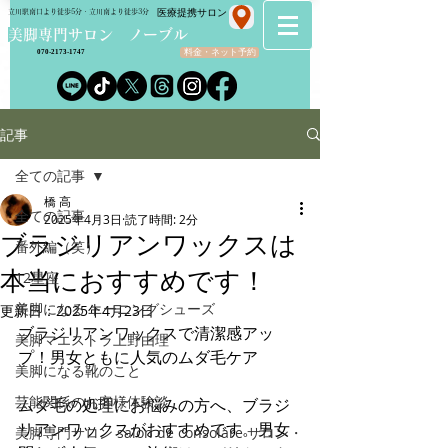
​医療提携サロン
立川駅南口より徒歩5分・立川南より徒歩3分
​美脚専門サロン ノーブル
料金・ネット予約
070-2173-1747
記事
全ての記事
橋 高
全ての記事
2025年4月3日
読了時間: 2分
ブラジリアンワックスは
番外編（笑）
本当におすすめです！
12星座
美脚になる トーニングシューズ
更新日：
2025年4月23日
ブラジリアンワックスで清潔感アッ
美脚マエストラ上野由理
プ！男女ともに人気のムダ毛ケア
美脚になる靴のこと
芸能関係のお客様体験談
ムダ毛の処理にお悩みの方へ、ブラジ
リアンワックスがおすすめです。男女
美脚専門サロン salon de consolare サロン・