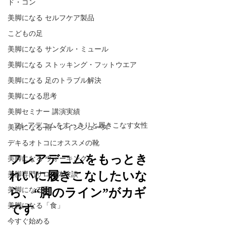
ド・コン
美脚になる セルフケア製品
こどもの足
美脚になる サンダル・ミュール
美脚になる ストッキング・フットウエア
美脚になる 足のトラブル解決
美脚になる思考
美脚セミナー 講演実績
フレアデニムをすっきりと履きこなす女性
美脚になる 雨・レインシューズ
デキるオトコにオススメの靴
フレアデニムをもっとき
美脚になる ウォーキング
美脚専門サロン体験談
れいに履きこなしたいな
美脚になる肌
ら、“脚のライン”がカギ
美脚になる「食」
です
今すぐ始める