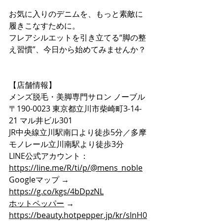
お気に入りのデニムを、もっと素敵に
履きこなすために。 
フレアシルエットを引き立てる“脚の整
え習慣”、今日から始めてみませんか？
【店舗情報】
メンズ脱毛・美脚専門サロン ノーブル
〒190-0023 東京都立川市柴崎町3-14-
21 マル井ビル301
JR中央線立川駅南口より徒歩5分／多摩
モノレール立川南駅より徒歩3分
LINE公式アカウント：
https://line.me/R/ti/p/@mens_noble
Googleマップ → 
https://g.co/kgs/4bDpzNL
ホットペッパー
 → 
https://beauty.hotpepper.jp/kr/slnH0