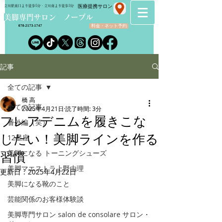
​医療提携サロン
立川駅南口より徒歩5分・立川南より徒歩3分
​美脚専門サロン ノーブル
料金・ネット予約
070-2173-1747
記事
全ての記事
橋 高
全ての記事
2025年4月21日
読了時間: 3分
フレアデニムを履きこな
番外編（笑）
したい！美脚ラインを作る
12星座
美脚になる トーニングシューズ
習慣
美脚マエストラ上野由理
更新日：
2025年4月22日
美脚になる靴のこと
芸能関係のお客様体験談
美脚専門サロン salon de consolare サロン・