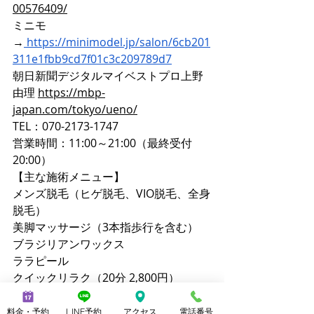
00576409/
ミニモ
→
https://minimodel.jp/salon/6cb201
311e1fbb9cd7f01c3c209789d7
朝日新聞デジタルマイベストプロ上野
由理 
https://mbp-
japan.com/tokyo/ueno/
TEL：070-2173-1747
営業時間：11:00～21:00（最終受付
20:00）
【主な施術メニュー】
メンズ脱毛（ヒゲ脱毛、VIO脱毛、全身
脱毛）
美脚マッサージ（3本指歩行を含む）
ブラジリアンワックス
ララピール
クイックリラク（20分 2,800円）
【公式サイト】
メンズ脱毛ノーブル：
料金・予約
LINE予約
アクセス
電話番号