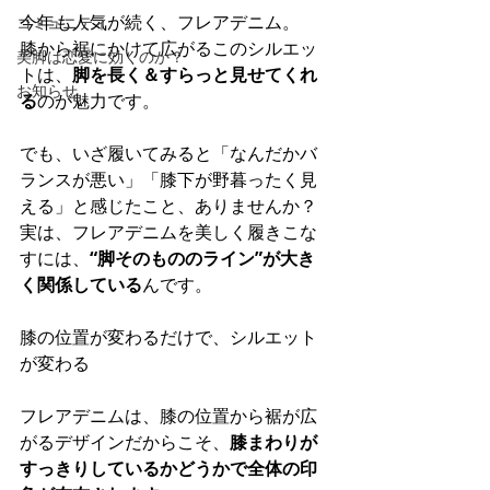
今年も人気が続く、フレアデニム。 
コミュニティ
膝から裾にかけて広がるこのシルエッ
美脚は恋愛に効くのか？
トは、
脚を長く＆すらっと見せてくれ
お知らせ
る
のが魅力です。
でも、いざ履いてみると「なんだかバ
ランスが悪い」「膝下が野暮ったく見
える」と感じたこと、ありませんか？ 
実は、フレアデニムを美しく履きこな
すには、
“脚そのもののライン”が大き
く関係している
んです。
膝の位置が変わるだけで、シルエット
が変わる
フレアデニムは、膝の位置から裾が広
がるデザインだからこそ、
膝まわりが
すっきりしているかどうかで全体の印