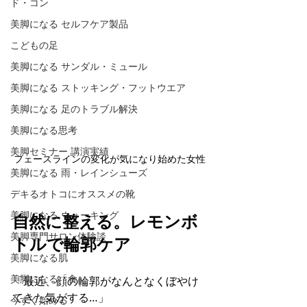
ド・コン
美脚になる セルフケア製品
こどもの足
美脚になる サンダル・ミュール
美脚になる ストッキング・フットウエア
美脚になる 足のトラブル解決
美脚になる思考
美脚セミナー 講演実績
フェースラインの変化が気になり始めた女性
美脚になる 雨・レインシューズ
デキるオトコにオススメの靴
美脚になる ウォーキング
自然に整える。レモンボ
美脚専門サロン体験談
トルで輪郭ケア
美脚になる肌
美脚になる「食」
「最近、顔の輪郭がなんとなくぼやけ
てきた気がする…」 
今すぐ始める