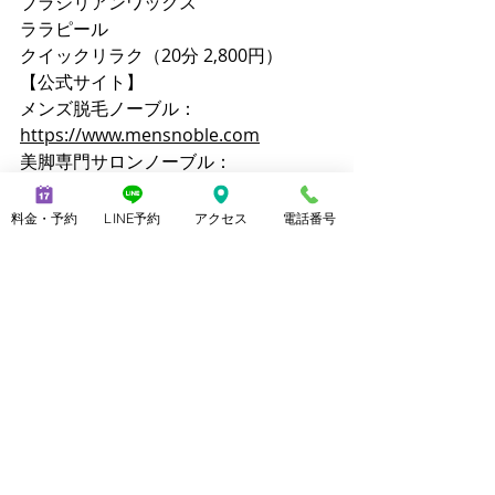
ブラジリアンワックス
ララピール
クイックリラク（20分 2,800円）
【公式サイト】
メンズ脱毛ノーブル：
https://www.mensnoble.com
美脚専門サロンノーブル：
http://www.consolare.net
【SNS】
料金・予約
LINE予約
アクセス
電話番号
Instagram（メンズ脱毛）：
@mens_noble
Instagram（上野由理）：
@yuri_uenoble
TikTok（メンズ脱毛）：@mens_noble
TikTok（上野由理）：@yuri_uenoble
Threads：@yuri_uenoble