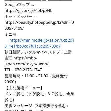
Googleマップ → 
https://g.co/kgs/4bDpzNL
ホットペッパー
 → 
https://beauty.hotpepper.jp/kr/slnH0
00576409/
ミニモ
→
https://minimodel.jp/salon/6cb201
311e1fbb9cd7f01c3c209789d7
朝日新聞デジタルマイベストプロ上野
由理 
https://mbp-
japan.com/tokyo/ueno/
TEL：070-2173-1747
営業時間：11:00～21:00（最終受付
20:00）
【主な施術メニュー】
メンズ脱毛（ヒゲ脱毛、VIO脱毛、全身
脱毛）
美脚マッサージ（3本指歩行を含む）