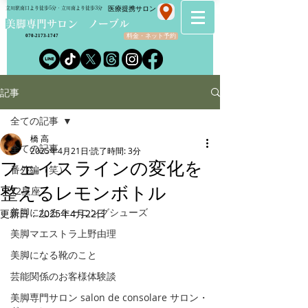
​医療提携サロン
立川駅南口より徒歩5分・立川南より徒歩3分
​美脚専門サロン ノーブル
料金・ネット予約
070-2173-1747
記事
全ての記事
橋 高
全ての記事
2025年4月21日
読了時間: 3分
フェイスラインの変化を
番外編（笑）
整えるレモンボトル
12星座
美脚になる トーニングシューズ
更新日：
2025年4月22日
美脚マエストラ上野由理
美脚になる靴のこと
芸能関係のお客様体験談
美脚専門サロン salon de consolare サロン・