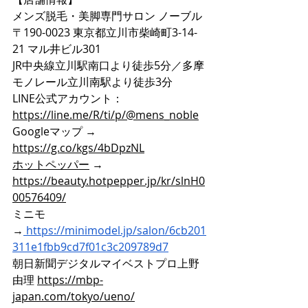
メンズ脱毛・美脚専門サロン ノーブル
〒190-0023 東京都立川市柴崎町3-14-
21 マル井ビル301
JR中央線立川駅南口より徒歩5分／多摩
モノレール立川南駅より徒歩3分
LINE公式アカウント：
https://line.me/R/ti/p/@mens_noble
Googleマップ → 
https://g.co/kgs/4bDpzNL
ホットペッパー
 → 
https://beauty.hotpepper.jp/kr/slnH0
00576409/
ミニモ
→
https://minimodel.jp/salon/6cb201
311e1fbb9cd7f01c3c209789d7
朝日新聞デジタルマイベストプロ上野
由理 
https://mbp-
japan.com/tokyo/ueno/