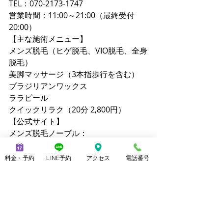
TEL：070-2173-1747
営業時間：11:00～21:00（最終受付
20:00）
【主な施術メニュー】
メンズ脱毛（ヒゲ脱毛、VIO脱毛、全身
脱毛）
美脚マッサージ（3本指歩行を含む）
ブラジリアンワックス
ララピール
クイックリラク（20分 2,800円）
【公式サイト】
メンズ脱毛ノーブル：
https://www.mensnoble.com
美脚専門サロンノーブル：
料金・予約
LINE予約
アクセス
電話番号
http://www.consolare.net
【SNS】
Instagram（メンズ脱毛）：
@mens_noble
Instagram（上野由理）：