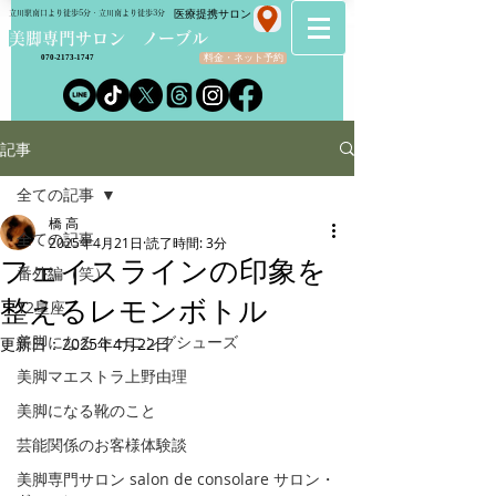
​医療提携サロン
立川駅南口より徒歩5分・立川南より徒歩3分
​美脚専門サロン ノーブル
料金・ネット予約
070-2173-1747
記事
全ての記事
橋 高
全ての記事
2025年4月21日
読了時間: 3分
フェイスラインの印象を
番外編（笑）
整えるレモンボトル
12星座
美脚になる トーニングシューズ
更新日：
2025年4月22日
美脚マエストラ上野由理
美脚になる靴のこと
芸能関係のお客様体験談
美脚専門サロン salon de consolare サロン・