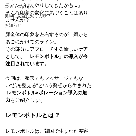
ラインがぼんやりしてきたかも…」 
コミュニティ
そんな印象の変化に気づくことはあり
美脚は恋愛に効くのか？
ませんか？
お知らせ
顔全体の印象を左右するのが、頬から
あごにかけてのライン。 
その部分にアプローチする新しいケア
として、
「レモンボトル」の導入が今
注目されています。
今回は、整形でもマッサージでもな
い“肌を整える”という発想から生まれた
レモンボトル×ポレーション導入の魅
力
をご紹介します。
レモンボトルとは？
レモンボトルは、韓国で生まれた美容