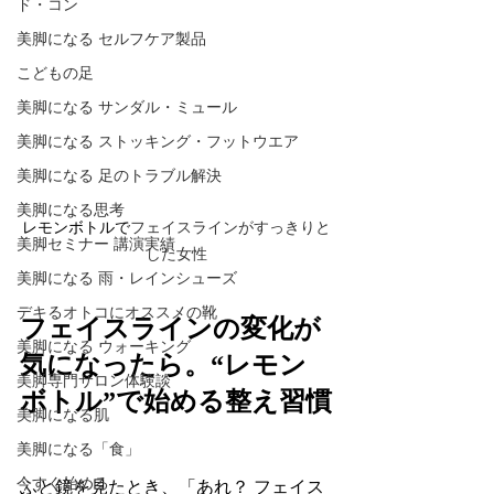
ド・コン
美脚になる セルフケア製品
こどもの足
美脚になる サンダル・ミュール
美脚になる ストッキング・フットウエア
美脚になる 足のトラブル解決
美脚になる思考
レモンボトルで
フェイスラインがすっきりと
美脚セミナー 講演実績
した女性
美脚になる 雨・レインシューズ
デキるオトコにオススメの靴
フェイスラインの変化が
美脚になる ウォーキング
気になったら。“レモン
美脚専門サロン体験談
ボトル”で始める整え習慣
美脚になる肌
美脚になる「食」
今すぐ始める
ふと鏡を見たとき、「あれ？ フェイス