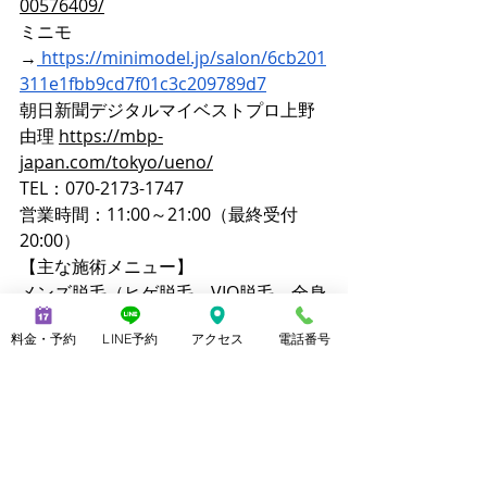
00576409/
ミニモ
→
https://minimodel.jp/salon/6cb201
311e1fbb9cd7f01c3c209789d7
朝日新聞デジタルマイベストプロ上野
由理 
https://mbp-
japan.com/tokyo/ueno/
TEL：070-2173-1747
営業時間：11:00～21:00（最終受付
20:00）
【主な施術メニュー】
メンズ脱毛（ヒゲ脱毛、VIO脱毛、全身
脱毛）
料金・予約
LINE予約
アクセス
電話番号
美脚マッサージ（3本指歩行を含む）
ブラジリアンワックス
ララピール
クイックリラク（20分 2,800円）
【公式サイト】
メンズ脱毛ノーブル：