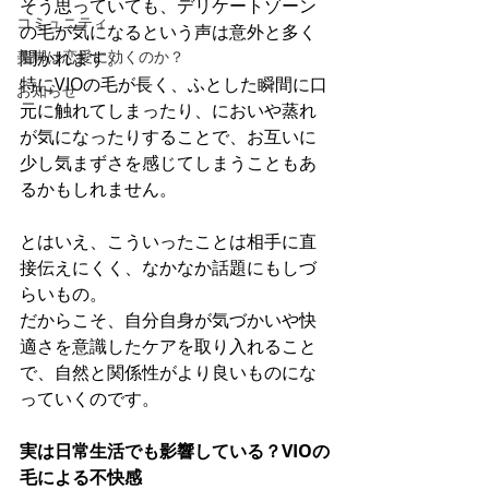
そう思っていても、デリケートゾーン
コミュニティ
の毛が気になるという声は意外と多く
美脚は恋愛に効くのか？
聞かれます。
特にVIOの毛が長く、ふとした瞬間に口
お知らせ
元に触れてしまったり、においや蒸れ
が気になったりすることで、お互いに
少し気まずさを感じてしまうこともあ
るかもしれません。
とはいえ、こういったことは相手に直
接伝えにくく、なかなか話題にもしづ
らいもの。
だからこそ、自分自身が気づかいや快
適さを意識したケアを取り入れること
で、自然と関係性がより良いものにな
っていくのです。
実は日常生活でも影響している？VIOの
毛による不快感