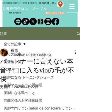
​医療提携サロン
立川駅南口より徒歩5分・立川南より徒歩3分
​美脚専門サロン ノーブル
料金・ネット予約
070-2173-1747
記事
全ての記事
橋 高
全ての記事
2025年4月18日
読了時間: 3分
パートナーに言えない本
番外編（笑）
音？口に入るvioの毛が不
12星座
美脚になる トーニングシューズ
快
美脚マエストラ上野由理
更新日：
2025年4月22日
美脚になる靴のこと
芸能関係のお客様体験談
美脚専門サロン salon de consolare サロン・