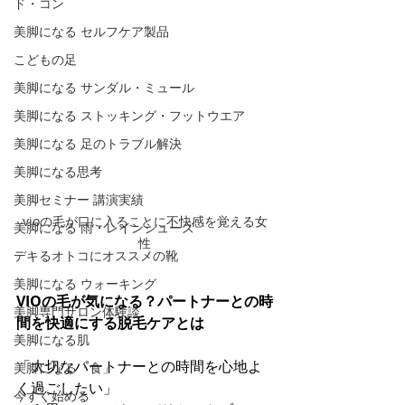
ド・コン
美脚になる セルフケア製品
こどもの足
美脚になる サンダル・ミュール
美脚になる ストッキング・フットウエア
美脚になる 足のトラブル解決
美脚になる思考
美脚セミナー 講演実績
vioの毛が口に入ることに不快感を覚える女
美脚になる 雨・レインシューズ
性
デキるオトコにオススメの靴
美脚になる ウォーキング
VIOの毛が気になる？パートナーとの時
美脚専門サロン体験談
間を快適にする脱毛ケアとは
美脚になる肌
「大切なパートナーとの時間を心地よ
美脚になる「食」
く過ごしたい」
今すぐ始める