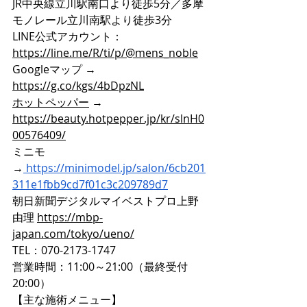
JR中央線立川駅南口より徒歩5分／多摩
モノレール立川南駅より徒歩3分
LINE公式アカウント：
https://line.me/R/ti/p/@mens_noble
Googleマップ → 
https://g.co/kgs/4bDpzNL
ホットペッパー
 → 
https://beauty.hotpepper.jp/kr/slnH0
00576409/
ミニモ
→
https://minimodel.jp/salon/6cb201
311e1fbb9cd7f01c3c209789d7
朝日新聞デジタルマイベストプロ上野
由理 
https://mbp-
japan.com/tokyo/ueno/
TEL：070-2173-1747
営業時間：11:00～21:00（最終受付
20:00）
【主な施術メニュー】