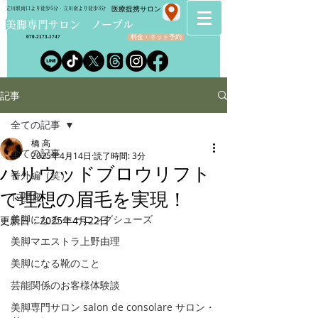
​医療提携サロン
立川駅南口より徒歩5分・立川南より徒歩3分
​美脚専門サロン ノーブル
料金・ネット予約
070-2173-1747
記事
全ての記事
橋 高
全ての記事
2025年4月14日
読了時間: 3分
ハリウッドブロウリフト
番外編（笑）
で理想の眉毛を実現！
12星座
美脚になる トーニングシューズ
更新日：
2025年4月22日
美脚マエストラ上野由理
美脚になる靴のこと
芸能関係のお客様体験談
美脚専門サロン salon de consolare サロン・