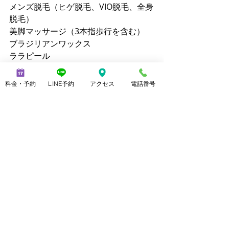
メンズ脱毛（ヒゲ脱毛、VIO脱毛、全身
脱毛）
美脚マッサージ（3本指歩行を含む）
ブラジリアンワックス
ララピール
クイックリラク（20分 2,800円）
【公式サイト】
料金・予約
LINE予約
アクセス
電話番号
メンズ脱毛ノーブル：
https://www.mensnoble.com
美脚専門サロンノーブル：
http://www.consolare.net
【SNS】
Instagram（メンズ脱毛）：
@mens_noble
Instagram（上野由理）：
@yuri_uenoble
TikTok（メンズ脱毛）：@mens_noble
TikTok（上野由理）：@yuri_uenoble
Threads：@yuri_uenoble