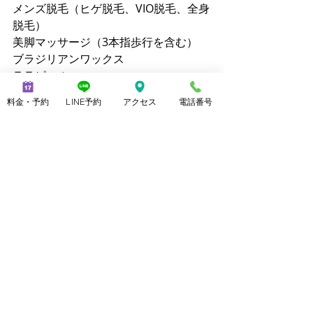
メンズ脱毛（ヒゲ脱毛、VIO脱毛、全身
脱毛）
美脚マッサージ（3本指歩行を含む）
ブラジリアンワックス
ララピール
クイックリラク（20分 2,800円）
料金・予約
LINE予約
アクセス
電話番号
【公式サイト】
メンズ脱毛ノーブル：
https://www.mensnoble.com
美脚専門サロンノーブル：
http://www.consolare.net
【SNS】
Instagram（メンズ脱毛）：
@mens_noble
Instagram（上野由理）：
@yuri_uenoble
TikTok（メンズ脱毛）：@mens_noble
TikTok（上野由理）：@yuri_uenoble
Threads：@yuri_uenoble