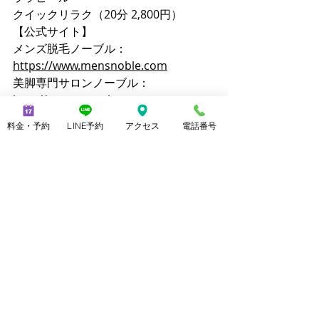
クイックリラク（20分 2,800円）
【公式サイト】
メンズ脱毛ノーブル：
https://www.mensnoble.com
美脚専門サロンノーブル：
http://www.consolare.net
【SNS】
料金・予約
LINE予約
アクセス
電話番号
Instagram（メンズ脱毛）：
@mens_noble
Instagram（上野由理）：
@yuri_uenoble
TikTok（メンズ脱毛）：@mens_noble
TikTok（上野由理）：@yuri_uenoble
Threads：@yuri_uenoble