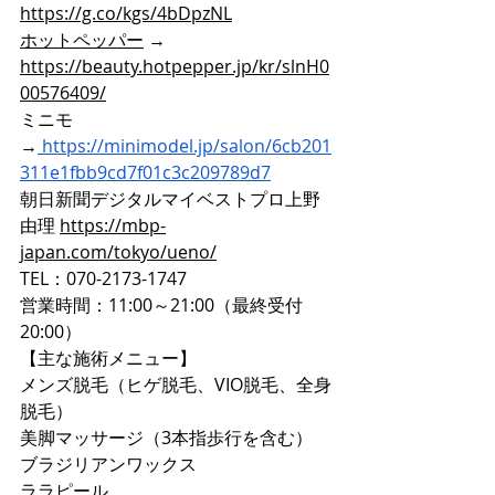
https://g.co/kgs/4bDpzNL
ホットペッパー
 → 
https://beauty.hotpepper.jp/kr/slnH0
00576409/
ミニモ
→
https://minimodel.jp/salon/6cb201
311e1fbb9cd7f01c3c209789d7
朝日新聞デジタルマイベストプロ上野
由理 
https://mbp-
japan.com/tokyo/ueno/
TEL：070-2173-1747
営業時間：11:00～21:00（最終受付
20:00）
【主な施術メニュー】
メンズ脱毛（ヒゲ脱毛、VIO脱毛、全身
脱毛）
美脚マッサージ（3本指歩行を含む）
ブラジリアンワックス
ララピール