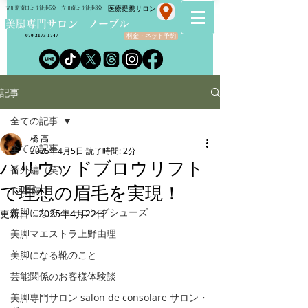
​医療提携サロン
立川駅南口より徒歩5分・立川南より徒歩3分
​美脚専門サロン ノーブル
料金・ネット予約
070-2173-1747
記事
全ての記事
橋 高
全ての記事
2025年4月5日
読了時間: 2分
ハリウッドブロウリフト
番外編（笑）
で理想の眉毛を実現！
12星座
美脚になる トーニングシューズ
更新日：
2025年4月22日
美脚マエストラ上野由理
美脚になる靴のこと
芸能関係のお客様体験談
美脚専門サロン salon de consolare サロン・