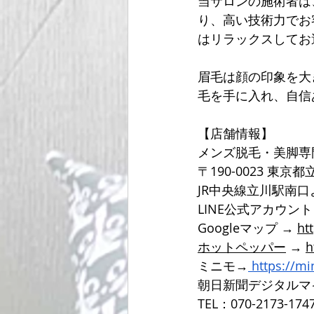
当サロンの施術者は
り、高い技術力でお
はリラックスしてお
眉毛は顔の印象を大
毛を手に入れ、自信
【店舗情報】
メンズ脱毛・美脚専
〒190-0023 東京
JR中央線立川駅南
LINE公式アカウン
Googleマップ → 
ht
ホットペッパー
 → 
h
ミニモ→
https://m
朝日新聞デジタルマ
TEL：070-2173-174