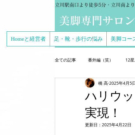
立川駅南口より徒歩5分・立川南より
​美脚専門サロ
Homeと経営者
足・靴・歩行の悩み
美脚コー
全ての記事
番外編（笑）
12
橋 高
2025年4月5
芸能関係のお客様体験談
美脚専
ハリウッ
こどもの足
美脚になる サン
実現！
更新日：
2025年4月22日
美脚になる思考
美脚セミナー