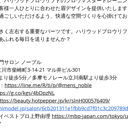
、ハリウッドブロウリフトのブロウマスタートレーニン
客様一人ひとりに合わせた眉デザインを提供いたします
過ごしいただけるよう、快適な空間づくりを心掛けてお
きく左右する重要なパーツです。ハリウッドブロウリフ
あふれる毎日を送りませんか？
門サロン ノーブル
都立川市柴崎町3-14-21 マル井ビル301
口より徒歩5分／多摩モノレール立川南駅より徒歩3分
ト：
https://line.me/R/ti/p/@mens_noble
tps://g.co/kgs/4bDpzNL
ttps://beauty.hotpepper.jp/kr/slnH000576409/
inimodel.jp/salon/6cb201311e1fbb9cd7f01c3c209789
イベストプロ上野由理 
https://mbp-japan.com/tokyo/
7