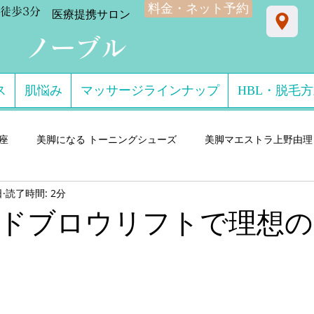
料金・ネット予約
徒歩3分
​医療提携サロン
ン ノーブル
ス
肌悩み
マッサージラインナップ
HBL・脱毛
星座
美脚になる トーニングシューズ
美脚マエストラ上野由理
日
読了時間: 2分
門サロン salon de consolare サロン・ド・コン
美脚になる セ
ドブロウリフトで理想の
ダル・ミュール
美脚になる ストッキング・フットウエア
美脚
 講演実績
美脚になる 雨・レインシューズ
デキるオトコにオ