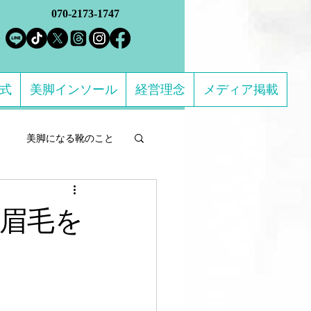
070-2173-1747
方式
美脚インソール
経営理念
メディア掲載
美脚になる靴のこと
ルフケア製品
眉毛を
になる 足のトラブル解決
ススメの靴