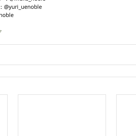
yuri_uenoble
noble
ク