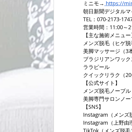
ミニモ→
https://m
朝日新聞デジタルマ
TEL：070-2173-174
営業時間：11:00～2
【主な施術メニュー
メンズ脱毛（ヒゲ脱
美脚マッサージ（3
ブラジリアンワック
ララピール
クイックリラク（20分
【公式サイト】
メンズ脱毛ノーブル
美脚専門サロンノー
【SNS】
Instagram（メンズ
Instagram（上野由理
TikTok（メンズ脱毛）