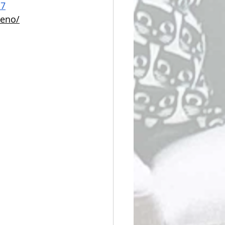
d7
ueno/