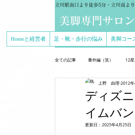
立川駅南口より徒歩5分・立川南より
​美脚専門サロ
Homeと経営者
足・靴・歩行の悩み
美脚コー
全ての記事
番外編（笑）
12
上野 由理
2012
芸能関係のお客様体験談
美脚専
ディズニ
こどもの足
美脚になる サン
イムバン
更新日：
2025年4月25日
美脚になる思考
美脚セミナー