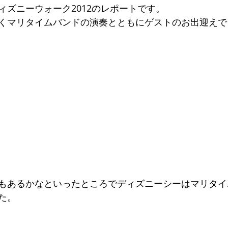
ィズニーウォーク2012のレポートです。
くマリタイムバンドの演奏とともにゲストのお出迎えで
専門サロン体験談
美脚になる肌
美脚になる「食」
今
くのか？
お知らせ
もあるかなといったところでディズニーシーはマリタイ
た。