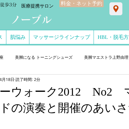
料金・ネット予約
徒歩3分
​医療提携サロン
ン ノーブル
ス
肌悩み
マッサージラインナップ
HBL・脱毛
星座
美脚になる トーニングシューズ
美脚マエストラ上野由理
年4月18日
読了時間: 2分
門サロン salon de consolare サロン・ド・コン
美脚になる セ
ーウォーク2012 No2
ダル・ミュール
美脚になる ストッキング・フットウエア
美脚
ドの演奏と開催のあいさ
 講演実績
美脚になる 雨・レインシューズ
デキるオトコにオ