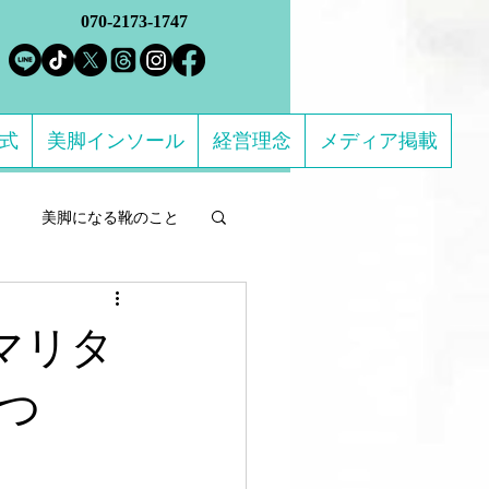
070-2173-1747
方式
美脚インソール
経営理念
メディア掲載
美脚になる靴のこと
ルフケア製品
 マリタ
になる 足のトラブル解決
つ
ススメの靴