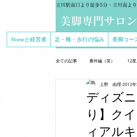
立川駅南口より徒歩5分・立川南より
​美脚専門サロ
Homeと経営者
足・靴・歩行の悩み
美脚コー
全ての記事
番外編（笑）
12
上野 由理
2012
芸能関係のお客様体験談
美脚専
ディズニー
こどもの足
美脚になる サン
り】クイ
ィアルキ
美脚になる思考
美脚セミナー