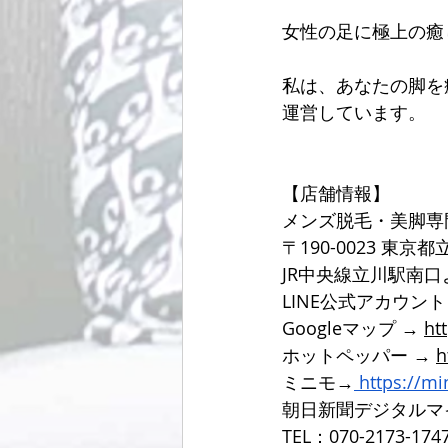
女性の足に極上の癒
私は、あなたの脚を
運営しています。
【店舗情報】
メンズ脱毛・美脚専
〒190-0023 東京
JR中央線立川駅南
LINE公式アカウン
Googleマップ → 
ht
ホットペッパー → 
h
ミニモ→
https://m
朝日新聞デジタルマ
TEL：070-2173-174