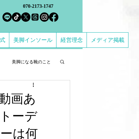
070-2173-1747
方式
美脚インソール
経営理念
メディア掲載
美脚になる靴のこと
ルフケア製品
【動画あ
になる 足のトラブル解決
トーデ
ーは何
ススメの靴