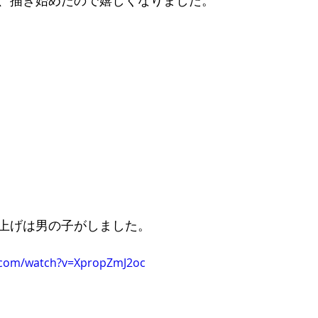
、描き始めたので嬉しくなりました。 
上げは男の子がしました。 
.com/watch?v=XpropZmJ2oc