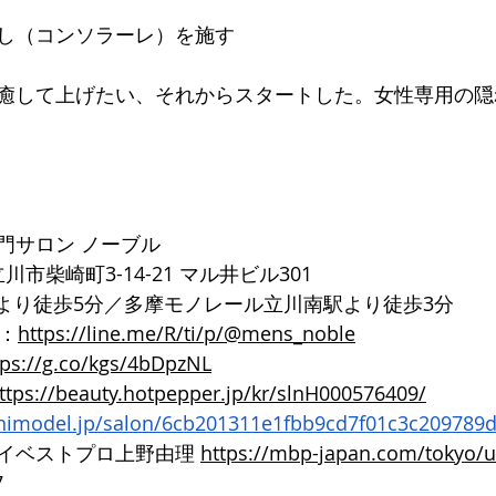
し（コンソラーレ）を施す
癒して上げたい、それからスタートした。女性専用の隠
門サロン ノーブル
都立川市柴崎町3-14-21 マル井ビル301
口より徒歩5分／多摩モノレール立川南駅より徒歩3分
ト：
https://line.me/R/ti/p/@mens_noble
tps://g.co/kgs/4bDpzNL
ttps://beauty.hotpepper.jp/kr/slnH000576409/
inimodel.jp/salon/6cb201311e1fbb9cd7f01c3c209789
イベストプロ上野由理 
https://mbp-japan.com/tokyo/
7