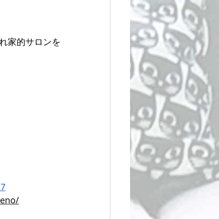
れ家的サロンを
d7
ueno/