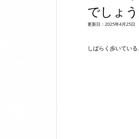
でしょう
美脚になる ウォーキング
美脚
更新日：
2025年4月25日
コミュニティ
美脚は恋愛に効
しばらく歩いている