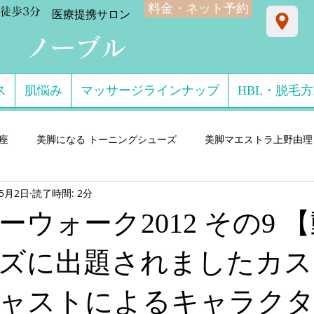
料金・ネット予約
徒歩3分
​医療提携サロン
ン ノーブル
ス
肌悩み
マッサージラインナップ
HBL・脱毛
星座
美脚になる トーニングシューズ
美脚マエストラ上野由理
年5月2日
読了時間: 2分
門サロン salon de consolare サロン・ド・コン
美脚になる セ
ウォーク2012 その9 
ダル・ミュール
美脚になる ストッキング・フットウエア
美脚
ズに出題されましたカス
ャストによるキャラクタ
 講演実績
美脚になる 雨・レインシューズ
デキるオトコにオ