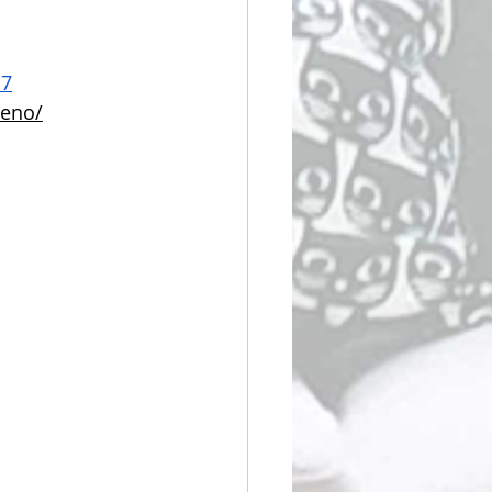
d7
ueno/