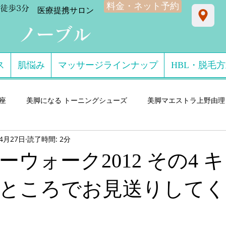
料金・ネット予約
徒歩3分
​医療提携サロン
ン ノーブル
ス
肌悩み
マッサージラインナップ
HBL・脱毛
星座
美脚になる トーニングシューズ
美脚マエストラ上野由理
年4月27日
読了時間: 2分
門サロン salon de consolare サロン・ド・コン
美脚になる セ
ーウォーク2012 その4 
ダル・ミュール
美脚になる ストッキング・フットウエア
美脚
ところでお見送りしてく
 講演実績
美脚になる 雨・レインシューズ
デキるオトコにオ