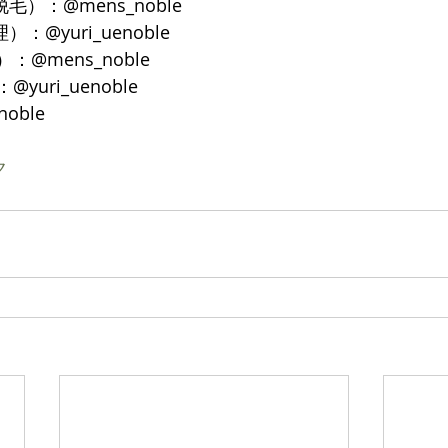
脱毛）：@mens_noble
）：@yuri_uenoble
：@mens_noble
yuri_uenoble
noble
ク