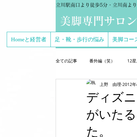
立川駅南口より徒歩5分・立川南より
​美脚専門サロ
Homeと経営者
足・靴・歩行の悩み
美脚コー
全ての記事
番外編（笑）
12
上野 由理
2012
芸能関係のお客様体験談
美脚専
ディズニ
こどもの足
美脚になる サン
がいたる
た。
美脚になる思考
美脚セミナー