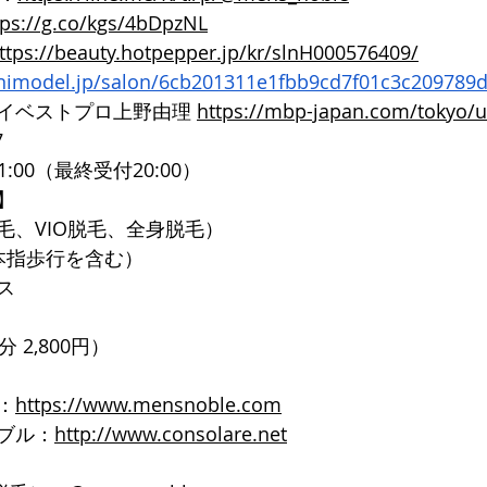
tps://g.co/kgs/4bDpzNL
ttps://beauty.hotpepper.jp/kr/slnH000576409/
inimodel.jp/salon/6cb201311e1fbb9cd7f01c3c209789
イベストプロ上野由理 
https://mbp-japan.com/tokyo/
7
1:00（最終受付20:00）
】
毛、VIO脱毛、全身脱毛）
本指歩行を含む）
ス
 2,800円）
：
https://www.mensnoble.com
ブル：
http://www.consolare.net