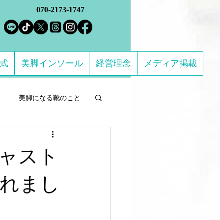
070-2173-1747
方式
美脚インソール
経営理念
メディア掲載
美脚になる靴のこと
ルフケア製品
キャスト
になる 足のトラブル解決
れまし
ススメの靴