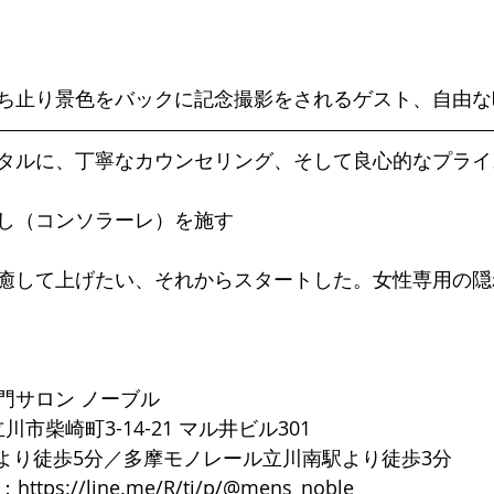
ち止り景色をバックに記念撮影をされるゲスト、自由な
タルに、丁寧なカウンセリング、そして良心的なプライ
し（コンソラーレ）を施す
癒して上げたい、それからスタートした。女性専用の隠
門サロン ノーブル
都立川市柴崎町3-14-21 マル井ビル301
口より徒歩5分／多摩モノレール立川南駅より徒歩3分
ト：
https://line.me/R/ti/p/@mens_noble