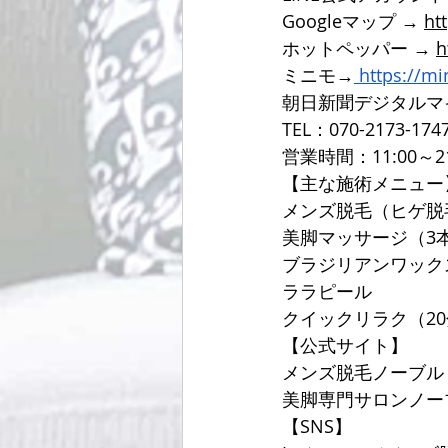
Googleマップ → 
ht
ホットペッパー → 
h
ミニモ→
https://m
朝日新聞デジタルマ
TEL：070-2173-174
営業時間：11:00～2
【主な施術メニュー
メンズ脱毛（ヒゲ脱
美脚マッサージ（3
ブラジリアンワック
ララピール
クイックリラク（20分
【公式サイト】
メンズ脱毛ノーブル
美脚専門サロンノー
【SNS】