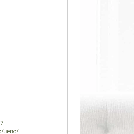
d7
o/ueno/