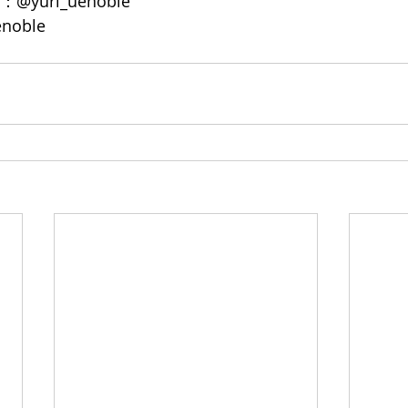
@yuri_uenoble
enoble