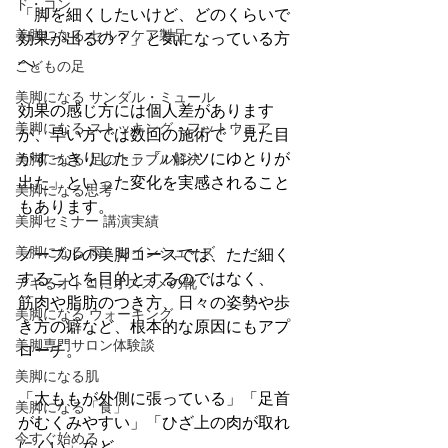
ド・コン
「脚を細くしたいけど、どのくらいで
美脚になる セルフケア製品
効果が出るの？」と気になっている方
へ。
こどもの足
美脚になる サンダル・ミュール
効果の感じ方には個人差があります
美脚になる ストッキング・フットウエア
が、早い方では数回の施術で「見た目
がすっきりした」「パンツにゆとりが
美脚になる 足のトラブル解決
出た」といった変化を実感されること
美脚になる思考
もあります。
美脚セミナー 講演実績
美脚になる 雨・レインシューズ
ノーブルの美脚コースでは、ただ細く
することを目的とするのではなく、 
デキるオトコにオススメの靴
筋肉や脂肪のつき方、日々の姿勢や歩
美脚になる ウォーキング
き方の癖など、根本的な原因にもアプ
美脚専門サロン体験談
ローチ。
美脚になる肌
「太ももが外側に張っている」「足首
美脚になる「食」
がむくみやすい」「ひざ上の肉が取れ
今すぐ始める
にくい」など、 