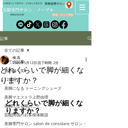
​医療提携サロン
立川駅南口より徒歩5分・立川南より徒歩3分
​美脚専門サロン ノーブル
料金・ネット予約
070-2173-1747
記事
全ての記事
橋 高
全ての記事
2025年5月12日
読了時間: 2分
どれくらいで脚が細くな
番外編（笑）
りますか？
12星座
美脚になる トーニングシューズ
美脚マエストラ上野由理
どれくらいで脚が細くな
美脚になる靴のこと
りますか？
芸能関係のお客様体験談
美脚専門サロン salon de consolare サロン・