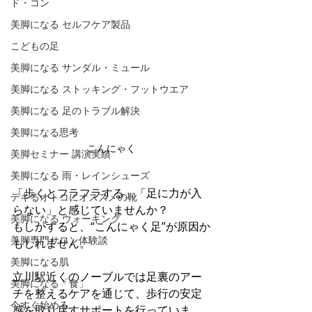
ド・コン
美脚になる セルフケア製品
こどもの足
美脚になる サンダル・ミュール
美脚になる ストッキング・フットウエア
美脚になる 足のトラブル解決
美脚になる思考
こんにゃく
美脚セミナー 講演実績
美脚になる 雨・レインシューズ
「歩くとフラフラする」「足に力が入
デキるオトコにオススメの靴
らない」と感じていませんか？
美脚になる ウォーキング
もしかすると、“こんにゃく足”が原因か
美脚専門サロン体験談
もしれません。
美脚になる肌
立川駅近くのノーブルでは足裏のアー
美脚になる「食」
チを整えるケアを通じて、歩行の安定
今すぐ始める
感を取り戻すサポートを行っていま