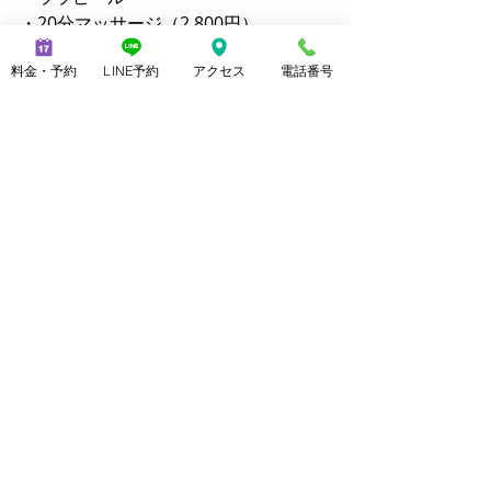
・20分マッサージ（2,800円）
料金・予約
LINE予約
アクセス
電話番号
【公式サイト】  
https://www.mensnoble.com
https://www.consolare.net
【SNS】  
Instagram：@mens_noble ／ 
@yuri_uenoble  
TikTok：@mens_noble ／ 
@yuri_uenoble  
Threads：@yuri_uenoble  
美脚になる 足のトラブル解決