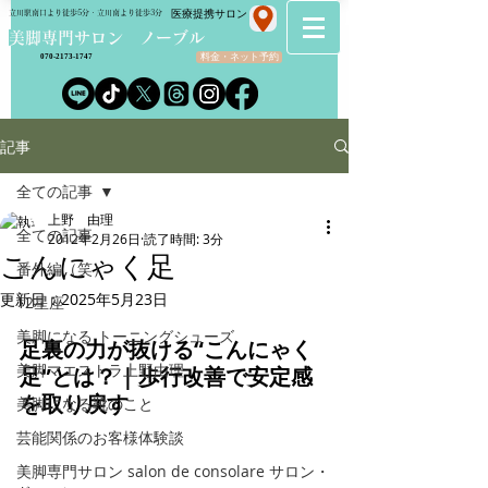
​医療提携サロン
立川駅南口より徒歩5分・立川南より徒歩3分
​美脚専門サロン ノーブル
料金・ネット予約
070-2173-1747
記事
全ての記事
上野 由理
全ての記事
2012年2月26日
読了時間: 3分
こんにゃく足
番外編（笑）
更新日：
2025年5月23日
12星座
美脚になる トーニングシューズ
足裏の力が抜ける“こんにゃく
美脚マエストラ上野由理
足”とは？｜歩行改善で安定感
を取り戻す
美脚になる靴のこと
芸能関係のお客様体験談
美脚専門サロン salon de consolare サロン・