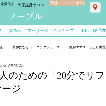
料金・ネット予約
徒歩3分
​医療提携サロン
ン ノーブル
ス
肌悩み
マッサージラインナップ
HBL・脱毛
星座
美脚になる トーニングシューズ
美脚マエストラ上野由理
8日
読了時間: 2分
門サロン salon de consolare サロン・ド・コン
美脚になる セ
人のための「20分でリ
ダル・ミュール
美脚になる ストッキング・フットウエア
美脚
サージ
 講演実績
美脚になる 雨・レインシューズ
デキるオトコにオ