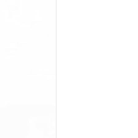
美脚になる ウォーキング
美脚
コミュニティ
美脚は恋愛に効