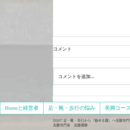
コメント
コメントを追加…
2021年4月15日17日開催
「【オンライン】限定 初心
者向け3回でパーフェクトの
Homeと経営者
足・靴・歩行の悩み
美脚コー
美脚をゲットする」へのレビ
2007 足・靴・歩行から「魅せる脚」へ美脚専門サロ
ュー
美脚専門家 美脚講師