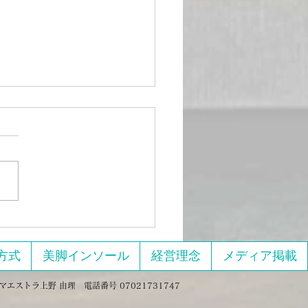
11日、13日開催美脚のた
エクササイズとマッサー
しまくる回
績紹介】美脚エクササイズ＆
サージ集中講座を開催しまし
「コロナ太りが止まらな
ットを
けど続かない」 「ラクし
でもちゃんと痩せたい！」
な声に応えて、オンライン単
方式
美脚インソール
経営理念
メディア掲載
エクササ
とマッサージをしまくる』
マエストラ上野 由理 電話番号 07021731747
催） を実施しました。