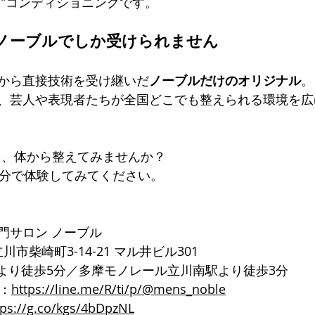
る”コンディショニングです。
ノーブルでしか受けられません
から直接技術を受け継いだ
ノーブルだけのオリジナル
。
、芸人や表現者たちが全国どこでも整えられる環境を広
”を、体から整えてみませんか？ 
0分で体験してみてください。
門サロン ノーブル
都立川市柴崎町3-14-21 マル井ビル301
口より徒歩5分／多摩モノレール立川南駅より徒歩3分
ト：
https://line.me/R/ti/p/@mens_noble
tps://g.co/kgs/4bDpzNL