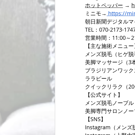
ホットペッパー
 → 
h
ミニモ→
https://m
朝日新聞デジタルマ
TEL：070-2173-174
営業時間：11:00～2
【主な施術メニュー
メンズ脱毛（ヒゲ脱
美脚マッサージ（3
ブラジリアンワック
ララピール
クイックリラク（20分
【公式サイト】
メンズ脱毛ノーブル
美脚専門サロンノー
【SNS】
Instagram（メンズ