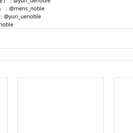
）：@yuri_uenoble
：@mens_noble
yuri_uenoble
noble