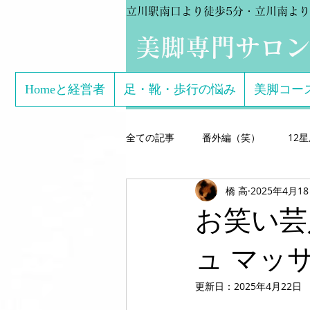
立川駅南口より徒歩5分・立川南より
​美脚専門サロ
Homeと経営者
足・靴・歩行の悩み
美脚コー
全ての記事
番外編（笑）
12
橋 高
2025年4月1
芸能関係のお客様体験談
美脚専
お笑い芸
こどもの足
美脚になる サン
ュ マッ
更新日：
2025年4月22日
美脚になる思考
美脚セミナー