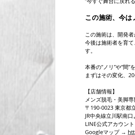
“今すぐ舞台に戻れ
この施術、今は
この施術は、開発者
今後は施術者を育て
す。
本番の“ノリ”や“間
まずはその変化、2
【店舗情報】
メンズ脱毛・美脚専
〒190-0023 東京
JR中央線立川駅南
LINE公式アカウン
Googleマップ → 
ht