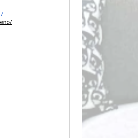
d7
ueno/