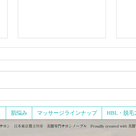
2月
めに
ジを
【実
マッ
た 
い…」 「いろんなダイエ
試した
セルライトはプロのマッサー
て、
ジに頼らず100円で解決100円
そん
ショップのあるものを使って
ス
肌悩み
マッサージラインナップ
HBL・脱毛
発講座 『美脚のために
セルライト潰しが出来ます。
イズ
ン 日本東京都立川市 美脚専門サロンノーブル Proudly created with
美脚
（Zoom開