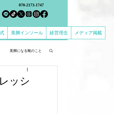
070-2173-1747
方式
美脚インソール
経営理念
メディア掲載
美脚になる靴のこと
ルフケア製品
フレッシ
になる 足のトラブル解決
ススメの靴