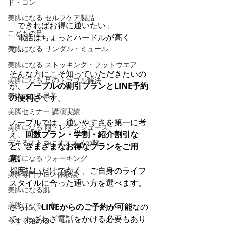
ド・コン
美脚になる セルフケア製品
「できればお得に通いたい」 
こどもの足
「電話はちょっとハードルが高く
美脚になる サンダル・ミュール
て…」
美脚になる ストッキング・フットウエア
そんな方にこそ知っていただきたいの
美脚になる 足のトラブル解決
が、
ノーブルの割引プランとLINE予約
美脚になる思考
の便利さ
です。
美脚セミナー 講演実績
ノーブルでは、通いやすさを第一に考
美脚になる 雨・レインシューズ
え、
回数プラン・学割・紹介割引な
デキるオトコにオススメの靴
ど、さまざまなお得なプランをご用
意。
美脚になる ウォーキング
都度払いだけでなく、ご自身のライフ
美脚専門サロン体験談
スタイルに合った通い方を選べます。
美脚になる肌
美脚になる「食」
さらに、
LINEからのご予約が可能
なの
で、わざわざ電話をかける必要もあり
今すぐ始める