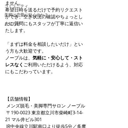
ません。 
コミュニティ
希望日時を送るだけで予約リクエスト
美脚は恋愛に効くのか？
ができ、空き状況の確認やちょっとし
たご質問にもスタッフが丁寧に返信い
お知らせ
たします。
「まずは料金を相談したいだけ」とい
う方も大歓迎です。 
ノーブルは、
気軽に・安心して・スト
レスなく
ご利用いただけるよう、対応
にもこだわっています。
【店舗情報】
 メンズ脱毛・美脚専門サロン ノーブル
 〒190-0023 東京都立川市柴崎町3-14-
21 マル井ビル301
 JR中央線立川駅南口より徒歩5分／多摩