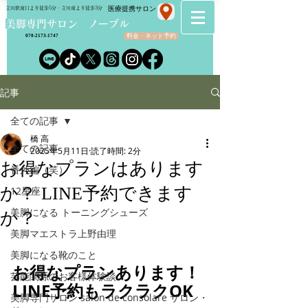
​医療提携サロン
立川駅南口より徒歩5分・立川南より徒歩3分
​美脚専門サロン ノーブル
料金・ネット予約
070-2173-1747
記事
全ての記事
橋 高
全ての記事
2025年5月11日
読了時間: 2分
お得なプランはあります
番外編（笑）
か？ LINE予約できます
12星座
美脚になる トーニングシューズ
か？
美脚マエストラ上野由理
美脚になる靴のこと
お得なプランあります！
芸能関係のお客様体験談
LINE予約もラクラクOK
美脚専門サロン salon de consolare サロン・