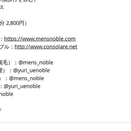
ス
 2,800円）
：
https://www.mensnoble.com
ブル：
http://www.consolare.net
脱毛）：@mens_noble
）：@yuri_uenoble
：@mens_noble
yuri_uenoble
noble
ク