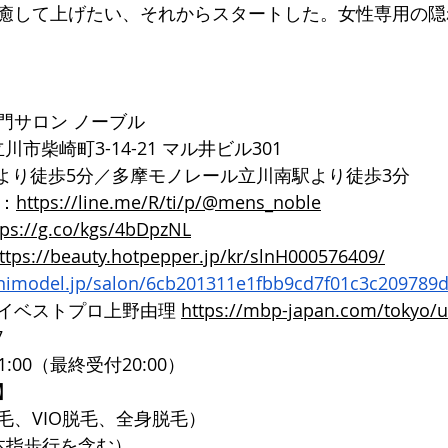
癒して上げたい、それからスタートした。女性専用の隠
門サロン ノーブル
都立川市柴崎町3-14-21 マル井ビル301
口より徒歩5分／多摩モノレール立川南駅より徒歩3分
ト：
https://line.me/R/ti/p/@mens_noble
tps://g.co/kgs/4bDpzNL
ttps://beauty.hotpepper.jp/kr/slnH000576409/
inimodel.jp/salon/6cb201311e1fbb9cd7f01c3c209789
イベストプロ上野由理 
https://mbp-japan.com/tokyo/
7
1:00（最終受付20:00）
】
毛、VIO脱毛、全身脱毛）
本指歩行を含む）