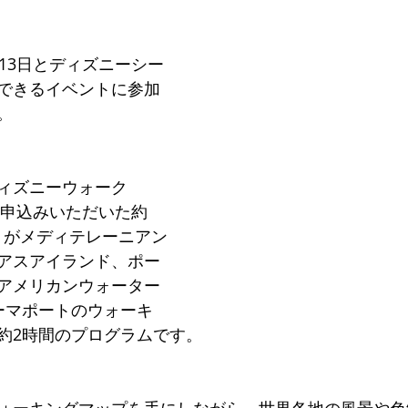
13日とディズニーシー
専門サロン体験談
美脚になる肌
美脚になる「食」
今
できるイベントに参加
。
くのか？
お知らせ
ィズニーウォーク
お申込みいただいた約
ストがメディテレーニアン
アスアイランド、ポー
アメリカンウォーター
ーマポートのウォーキ
約2時間のプログラムです。