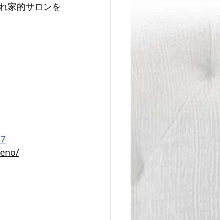
れ家的サロンを
d7
ueno/