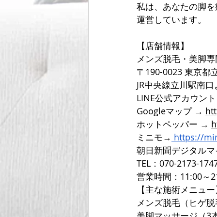
私は、あなたの脚を
運営しています。
【店舗情報】
メンズ脱毛・美脚専
〒190-0023 東京
JR中央線立川駅南
LINE公式アカウン
Googleマップ → 
ht
ホットペッパー → 
h
ミニモ→
https://m
朝日新聞デジタルマ
TEL：070-2173-174
営業時間：11:00～2
【主な施術メニュー
メンズ脱毛（ヒゲ脱
美脚マッサージ（3