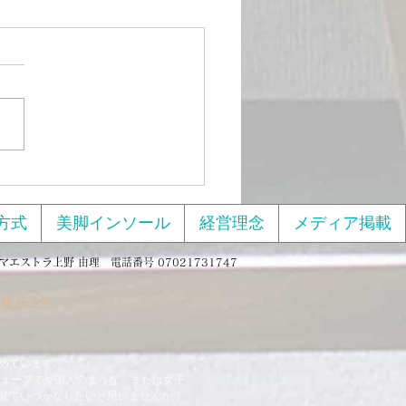
の中のウォーキングにつ
方式
美脚インソール
経営理念
メディア掲載
マエストラ上野 由理 電話番号 07021731747
徒歩3分
めています。
チューブで外国人のような、または女子
見ていつかなりたいと思いませんか？