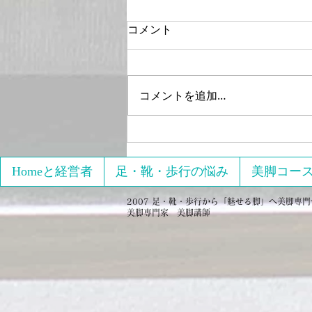
コメント
コメントを追加…
ウォーキングでなんとでもな
るのよ！
Homeと経営者
足・靴・歩行の悩み
美脚コー
2007 足・靴・歩行から「魅せる脚」へ美脚専門サロ
美脚専門家 美脚講師