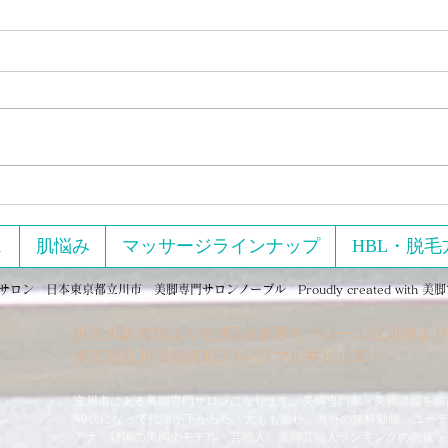
新年明けましておめでとうご
猛暑
ざいます！
いて
ス
肌悩み
マッサージラインナップ
HBL・脱毛
ン 日本東京都立川市 美脚専門サロンノーブル Proudly created with
美脚
JR立川駅南口より徒歩5分多摩モノレール立川南より
​東京都立川市柴崎町3-14-21マル井ビル301
立川市にある美脚専門サロンになります。美脚専門家・美脚講師を務
40代になって代謝が下がった。太もも痩せ、海外の無料動画、ユー
アナ、韓国の美脚のモデル・芸能人、美脚芸能人ランキングの画像を