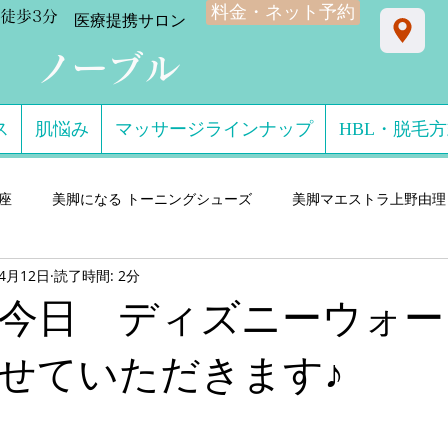
料金・ネット予約
徒歩3分
​医療提携サロン
ン ノーブル
ス
肌悩み
マッサージラインナップ
HBL・脱毛
星座
美脚になる トーニングシューズ
美脚マエストラ上野由理
年4月12日
読了時間: 2分
門サロン salon de consolare サロン・ド・コン
美脚になる セ
今日 ディズニーウォーク
ダル・ミュール
美脚になる ストッキング・フットウエア
美脚
せていただきます♪
 講演実績
美脚になる 雨・レインシューズ
デキるオトコにオ