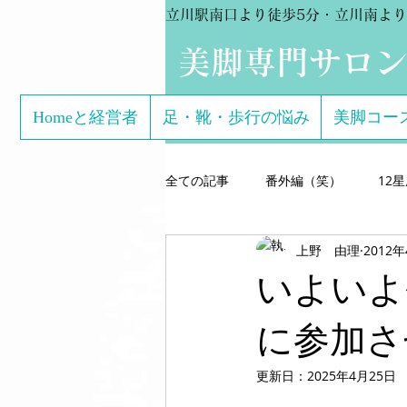
立川駅南口より徒歩5分・立川南より
​美脚専門サロ
Homeと経営者
足・靴・歩行の悩み
美脚コー
全ての記事
番外編（笑）
12
上野 由理
2012
芸能関係のお客様体験談
美脚専
いよいよ
こどもの足
美脚になる サン
に参加さ
更新日：
2025年4月25日
美脚になる思考
美脚セミナー