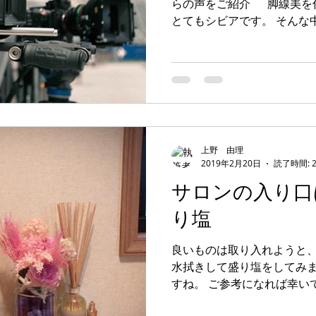
らの声をご紹介 脚線美を
とてもシビアです。 そんな中、 美脚専門サロンノーブル
には、芸能界で活躍するタ
優さんたちが、ひそかに訪れて
上野 由理
2019年2月20日
読了時間: 
サロンの入り口
り塩
良いものは取り入れようと
水拭きして盛り塩をしてみ
すね。 ご参考になれば幸い
門サロンになります。美脚