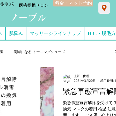
料金・ネット予約
徒歩3分
​医療提携サロン
ン ノーブル
ス
肌悩み
マッサージラインナップ
HBL・脱毛
星座
美脚になる トーニングシューズ
になる靴のこと
芸能関係のお客様体験談
上野 由理
2021年3月20日
読了時間: 
緊急事態宣言解
lare サロン・ド・コン
美脚になる セルフケア製品
緊急事態宣言解除を受けて 
換気 マスクの着用 検温 
ダル・ミュール
美脚になる ストッキング・フットウエア
開します。 ご来店、心より