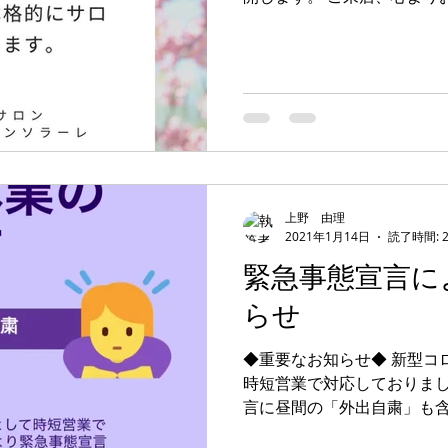
ン・ド・コンソラーレ http://ww
舗情報】...
美脚になる思考
美脚セミナー 講演実績
デキるオトコにオススメの靴
美脚になる ウォーキング
上野 由理
なる肌
美脚になる「食」
今すぐ始める
2021年1月14日
読了時間: 
緊急事態宣言に
らせ
くのか？
お知らせ
◆重要なお知らせ◆ 新型コ
時短営業で対応しておりま
言に昼間の「外出自粛」も
脚専門サロン サロン・ド・