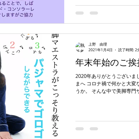
ご迷惑をおかけしますがご協
上野 由理
2021年1月4日
読了時間: 2
年末年始のご挨
2020年ありがとうございま
まへ コロナ禍で何かと大変
うか。 そんな中で美脚専門
をご活用いただき 誠にあり
わかりやすく結果をだしや
共性」と...