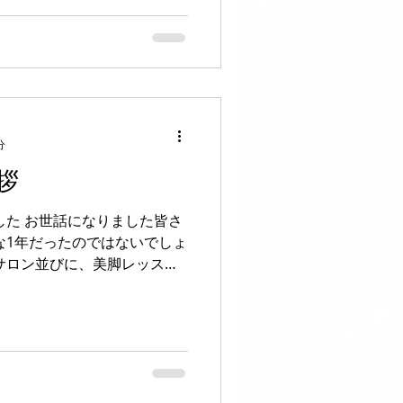
力よろしくお願いします。...
分
拶
した お世話になりました皆さ
な1年だったのではないでしょ
サロン並びに、美脚レッスン
がとうございました。 もっと
すくするため「情報提供の公