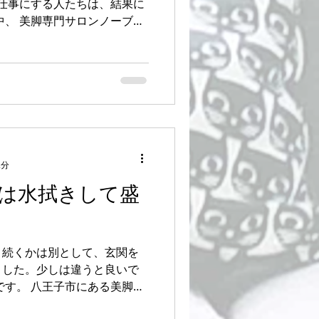
仕事にする人たちは、結果に
レントさん・モデルさん・女
います。...
2分
は水拭きして盛
、続くかは別として、玄関を
ました。少しは違うと良いで
です。 八王子市にある美脚専
専門家・美脚講師を務めてい