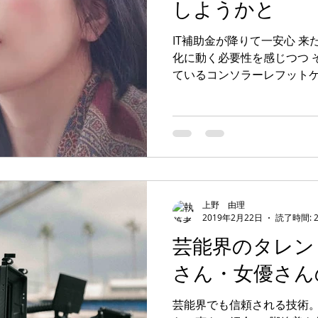
しようかと
IT補助金が降りて一安心 来た
化に動く必要性を感じつつ 
ているコンソラーレフット
ります。 ご参考になれば幸
専門サロンになります。美
います。...
上野 由理
2019年2月22日
読了時間: 
芸能界のタレン
さん・女優さん
芸能界でも信頼される技術