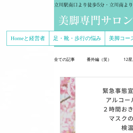
立川駅南口より徒歩5分・立川南より
​美脚専門サロ
Homeと経営者
足・靴・歩行の悩み
美脚コー
全ての記事
番外編（笑）
12
美脚マエストラ上野由理
美脚
美脚専門サロン salon de conso
こどもの足
美脚になる サン