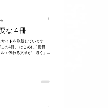
3分
要な４冊
でサイトを刷新しています
の4冊。 はじめに 1冊目
イトル：伝わる文章が「速く」
法則 ※もう無いと自信ないで
を書く参考書にして、あって