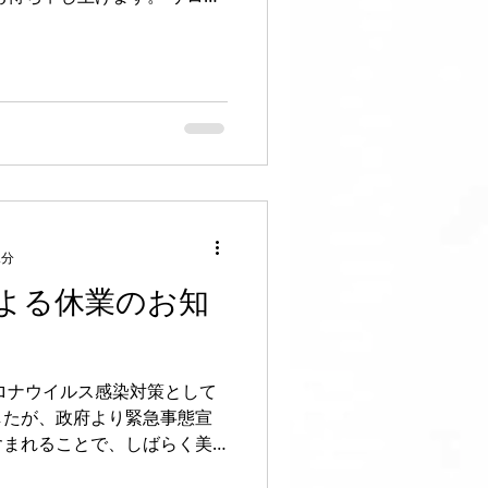
w.consolare.net 【店
2分
よる休業のお知
ロナウイルス感染対策として
したが、政府より緊急事態宣
含まれることで、しばらく美
コンソラーレを休業します。