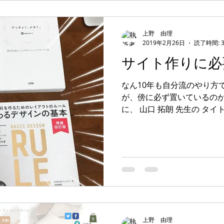
上野 由理
2019年2月26日
読了時間: 
サイト作りに必
なん10年も自分流のやり方
が、傍に必ず置いているのがこ
に、 山口 拓朗 先生の タ
「思い通り」に書ける87の
す、書くことに（笑）文章
るかな？と...
上野 由理