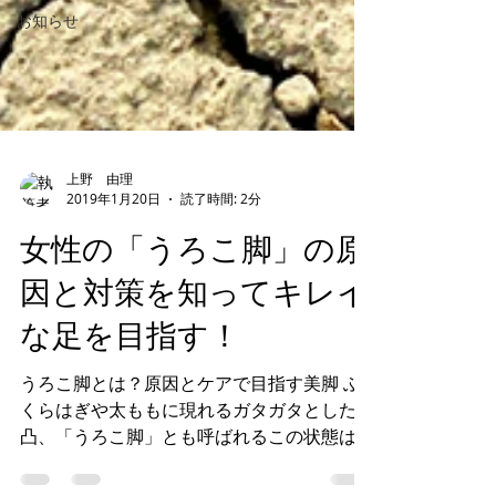
お知らせ
上野 由理
2019年1月20日
読了時間: 2分
女性の「うろこ脚」の原
因と対策を知ってキレイ
な足を目指す！
うろこ脚とは？原因とケアで目指す美脚 ふ
くらはぎや太ももに現れるガタガタとした凹
凸、「うろこ脚」とも呼ばれるこの状態は、