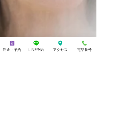
料金・予約
LINE予約
アクセス
電話番号